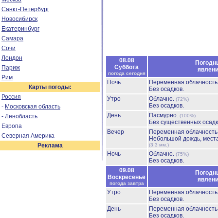
Санкт-Петербург
Новосибирск
Екатеринбург
Самара
Сочи
Лондон
08.08
Погодн
Суббота
Париж
явлен
погода сегодня
Рим
Ночь
Переменная облачност
Карты погоды:
Без осадков.
Россия
Утро
Облачно.
(72%)
Без осадков.
-
Московская область
День
Пасмурно.
-
Ленобласть
(100%)
Без существенных осадк
Европа
Вечер
Переменная облачност
Северная Америка
Небольшой дождь, мест
Реклама
(3.3 мм.)
Ночь
Облачно.
(75%)
Без осадков.
09.08
Погодн
Воскресенье
явлен
погода завтра
Утро
Переменная облачност
Без осадков.
День
Переменная облачност
Без осадков.