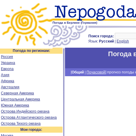
Погода в Берлине (Германия)
Поиск города:
Язык:
Русский
|
English
Погода по регионам:
Погода 
Россия
Украина
Европа
[
Общий
|
Почасовой
] прогноз погоды н
Азия
Африка
Австралия
Северная Америка
Центральная Америка
Южная Америка
Острова Индийского океана
Острова Атлантического океана
Острова Тихого океана
Мои города:
Москва