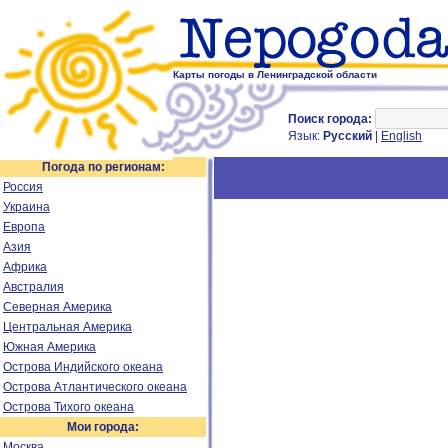
Карты погоды в Ленинградской области
Поиск города:
Язык:
Русский
|
English
Погода по регионам:
Россия
Украина
Европа
Азия
Африка
Австралия
Северная Америка
Центральная Америка
Южная Америка
Острова Индийского океана
Острова Атлантического океана
Острова Тихого океана
Мои города:
Москва