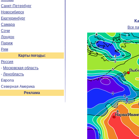
Санкт-Петербург
Новосибирск
Екатеринбург
К
Самара
Все п
Сочи
Лондон
Париж
Рим
Карты погоды:
Россия
-
Московская область
-
Ленобласть
Европа
Северная Америка
Реклама