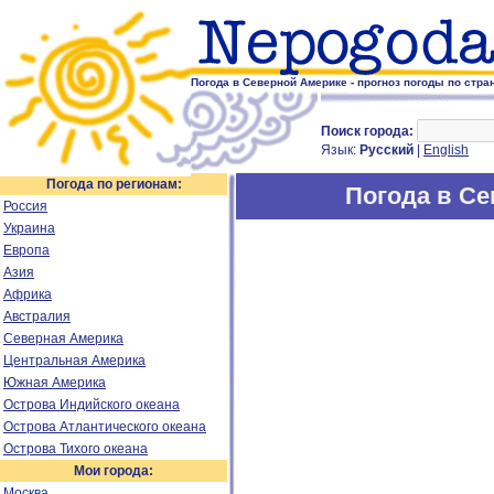
Погода в Северной Америке - прогноз погоды по стра
Поиск города:
Язык:
Русский
|
English
Погода по регионам:
Погода в Се
Россия
Украина
Европа
Азия
Африка
Австралия
Северная Америка
Центральная Америка
Южная Америка
Острова Индийского океана
Острова Атлантического океана
Острова Тихого океана
Мои города:
Москва