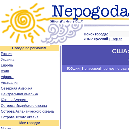
Gilbert (Гилберт) (США)
Поиск города:
Язык:
Русский
|
English
Погода по регионам:
США
Россия
Украина
[
Европа
[
Общий
|
Почасовой
] прогноз погоды н
Азия
Африка
Австралия
Северная Америка
Центральная Америка
Южная Америка
Острова Индийского океана
Острова Атлантического океана
Острова Тихого океана
Мои города:
Москва