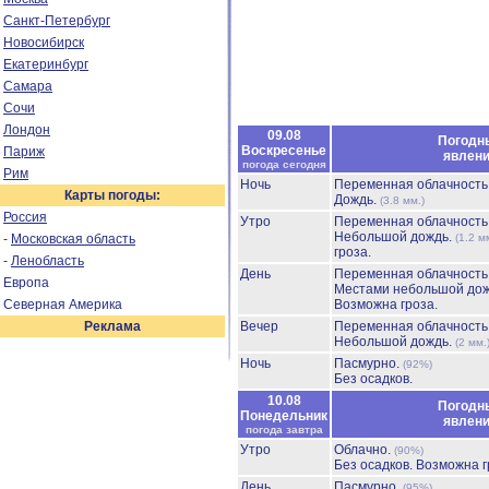
Санкт-Петербург
Новосибирск
Екатеринбург
Самара
Сочи
Лондон
09.08
Погодн
Воскресенье
Париж
явлен
погода сегодня
Рим
Ночь
Переменная облачност
Карты погоды:
Дождь.
(3.8 мм.)
Россия
Утро
Переменная облачност
Небольшой дождь.
-
Московская область
(1.2 м
гроза.
-
Ленобласть
День
Переменная облачност
Европа
Местами небольшой до
Северная Америка
Возможна гроза.
Реклама
Вечер
Переменная облачност
Небольшой дождь.
(2 мм.
Ночь
Пасмурно.
(92%)
Без осадков.
10.08
Погодн
Понедельник
явлен
погода завтра
Утро
Облачно.
(90%)
Без осадков.
Возможна г
День
Пасмурно.
(95%)