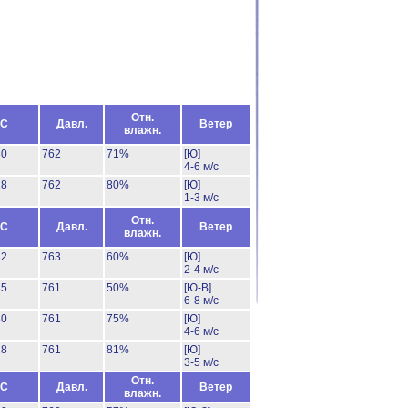
Отн.
°C
Давл.
Ветер
влажн.
30
762
71%
[Ю]
4-6 м/с
28
762
80%
[Ю]
1-3 м/с
Отн.
°C
Давл.
Ветер
влажн.
32
763
60%
[Ю]
2-4 м/с
35
761
50%
[Ю-В]
6-8 м/с
30
761
75%
[Ю]
4-6 м/с
28
761
81%
[Ю]
3-5 м/с
Отн.
°C
Давл.
Ветер
влажн.