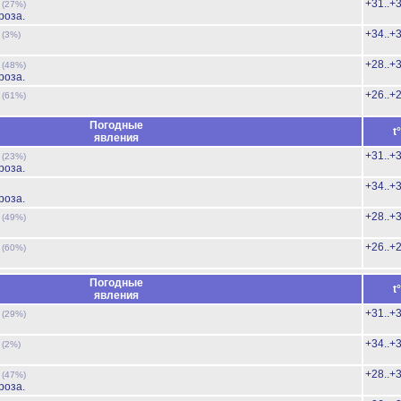
ь
+31..+
(27%)
роза.
ь
+34..+
(3%)
ь
+28..+
(48%)
роза.
ь
+26..+
(61%)
Погодные
t
явления
ь
+31..+
(23%)
роза.
+34..+
роза.
ь
+28..+
(49%)
ь
+26..+
(60%)
Погодные
t
явления
ь
+31..+
(29%)
ь
+34..+
(2%)
ь
+28..+
(47%)
роза.