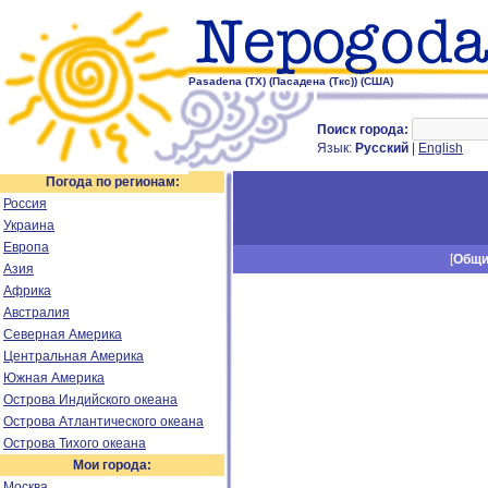
Pasadena (TX) (Пасадена (Ткс)) (США)
Поиск города:
Язык:
Русский
|
English
Погода по регионам:
Россия
Украина
Европа
[
Общ
Азия
Африка
Австралия
Северная Америка
Центральная Америка
Южная Америка
Острова Индийского океана
Острова Атлантического океана
Острова Тихого океана
Мои города:
Москва