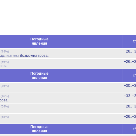
Погодные
t
явления
ь
+28..+
(44%)
ждь.
Возможна гроза.
(0.8 мм.)
ь
+26..+
(56%)
роза.
Погодные
t
явления
ь
+30..+
(35%)
ь
+33..+
(16%)
роза.
ь
+28..+
(54%)
ь
+26..+
(58%)
Погодные
t
явления