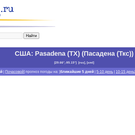
США
:
Pasadena (TX) (Пасадена (Ткс))
[
29.66°,-95.15°
]
[
rss
], [
xml
]
ий
|
Почасовой
] прогноз погоды на: [
ближайшие 5 дней
|
5-10 день
|
10-15 день