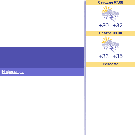
Сегодня 07.08
+30..+32
Завтра 08.08
+33..+35
Реклама
] [
Информеры
]