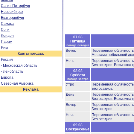
Санкт-Петербург
Новосибирск
Екатеринбург
Самара
Сочи
Лондон
07.08
Пятница
Париж
погода сегодня
Рим
Вечер
Переменная облачност
Карты погоды:
Местами небольшой до
Россия
Ночь
Переменная облачност
Без осадков.
Возможна г
-
Московская область
08.08
-
Ленобласть
Суббота
Европа
погода завтра
Северная Америка
Утро
Переменная облачност
Без осадков.
Реклама
День
Переменная облачност
Без осадков.
Возможна г
Вечер
Переменная облачност
Без осадков.
Ночь
Переменная облачност
Без осадков.
09.08
Воскресенье