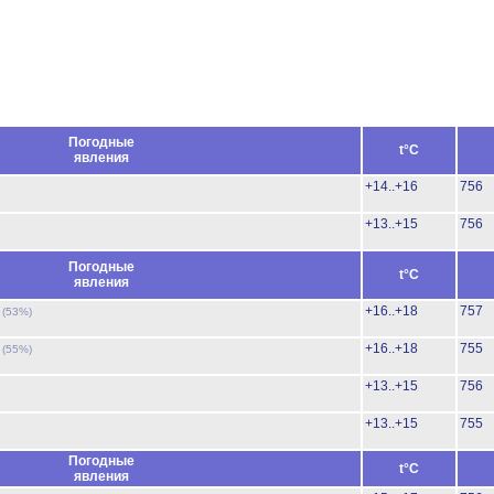
Погодные
t°C
явления
+14..+16
756
+13..+15
756
Погодные
t°C
явления
ь
+16..+18
757
(53%)
ь
+16..+18
755
(55%)
+13..+15
756
+13..+15
755
Погодные
t°C
явления