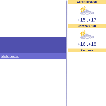
Сегодня 06.08
+15..+17
Завтра 07.08
+16..+18
Реклама
] [
Информеры
]