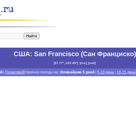
США
:
San Francisco (Сан Франциско)
[
37.77°,-122.45°
]
[
rss
], [
xml
]
ий
|
Почасовой
] прогноз погоды на: [
ближайшие 5 дней
|
5-10 день
|
10-15 день