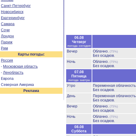
Санкт-Петербург
Новосибирск
Екатеринбург
Самара
Сочи
Лондон
06.08
Четверг
Париж
погода сегодня
Рим
Вечер
Облачно.
(75%)
Карты погоды:
Без осадков.
Россия
Ночь
Облачно.
(75%)
Без осадков.
-
Московская область
07.08
-
Ленобласть
Пятница
Европа
погода завтра
Северная Америка
Утро
Переменная облачност
Без осадков.
Реклама
День
Переменная облачност
Без осадков.
Вечер
Облачно.
(75%)
Без осадков.
Ночь
Облачно.
(75%)
Без осадков.
08.08
Суббота