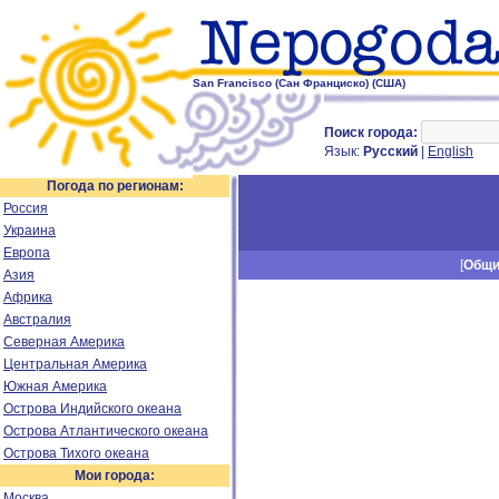
San Francisco (Сан Франциско) (США)
Поиск города:
Язык:
Русский
|
English
Погода по регионам:
Россия
Украина
Европа
[
Общ
Азия
Африка
Австралия
Северная Америка
Центральная Америка
Южная Америка
Острова Индийского океана
Острова Атлантического океана
Острова Тихого океана
Мои города:
Москва