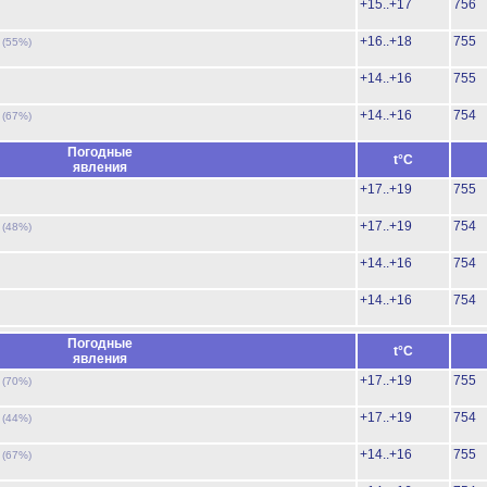
+15..+17
756
ь
+16..+18
755
(55%)
+14..+16
755
ь
+14..+16
754
(67%)
Погодные
t°C
явления
+17..+19
755
ь
+17..+19
754
(48%)
+14..+16
754
+14..+16
754
Погодные
t°C
явления
ь
+17..+19
755
(70%)
ь
+17..+19
754
(44%)
ь
+14..+16
755
(67%)