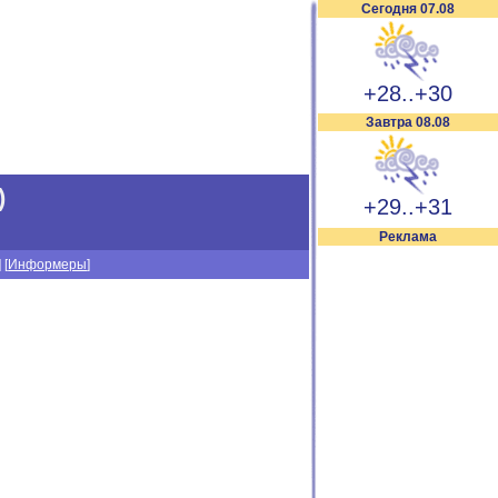
Сегодня 07.08
+28..+30
Завтра 08.08
)
+29..+31
Реклама
] [
Информеры
]