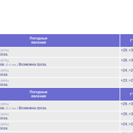
Погодные
t
явления
ь
+29..+
(37%)
роза.
ь
+28..+
(47%)
ов.
Возможна гроза.
(0.4 мм.)
ь
+24..+
(55%)
роза.
ь
+23..+
(69%)
роза.
Погодные
t
явления
ь
+29..+
(36%)
ов.
Возможна гроза.
(0.2 мм.)
ь
+29..+
(34%)
роза.
ь
+24..+
(60%)
роза.