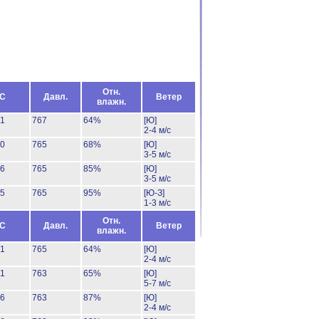
Отн.
°C
Давл.
Ветер
влажн.
31
767
64%
[Ю]
2-4 м/с
30
765
68%
[Ю]
3-5 м/с
26
765
85%
[Ю]
3-5 м/с
25
765
95%
[Ю-З]
1-3 м/с
Отн.
°C
Давл.
Ветер
влажн.
31
765
64%
[Ю]
2-4 м/с
31
763
65%
[Ю]
5-7 м/с
26
763
87%
[Ю]
2-4 м/с