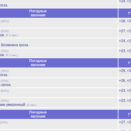
+24..+
роза.
Погодные
t
явления
ь
+28..+
(48%)
ь
+27..+
(52%)
ов.
(0.2 мм.)
+24..+
Возможна гроза.
)
ь
+23..+
(70%)
ов.
(0.2 мм.)
Погодные
t
явления
ь
+29..+
(29%)
роза.
ь
+26..+
(70%)
 гроза.
ь
+23..+
(63%)
ь
+23..+
(55%)
ами умеренный.
(3 мм.)
Погодные
t
явления
+27..+
(24%)