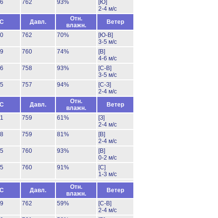
26
762
93%
[Ю]
2-4 м/с
Отн.
°C
Давл.
Ветер
влажн.
30
762
70%
[Ю-В]
3-5 м/с
29
760
74%
[В]
4-6 м/с
26
758
93%
[С-В]
3-5 м/с
25
757
94%
[С-З]
2-4 м/с
Отн.
°C
Давл.
Ветер
влажн.
31
759
61%
[З]
2-4 м/с
28
759
81%
[В]
2-4 м/с
25
760
93%
[В]
0-2 м/с
25
760
91%
[С]
1-3 м/с
Отн.
°C
Давл.
Ветер
влажн.
29
762
59%
[С-В]
2-4 м/с