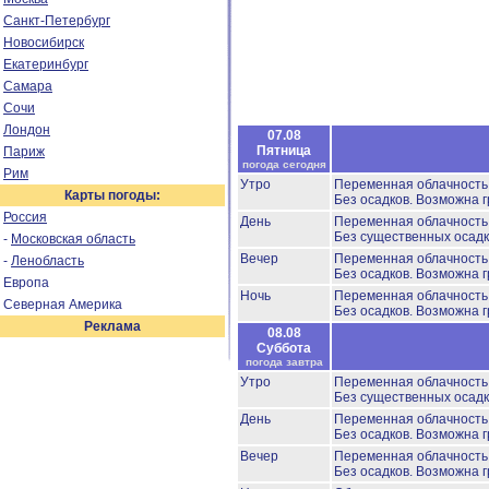
Санкт-Петербург
Новосибирск
Екатеринбург
Самара
Сочи
Лондон
07.08
Пятница
Париж
погода сегодня
Рим
Утро
Переменная облачност
Карты погоды:
Без осадков.
Возможна г
Россия
День
Переменная облачност
Без существенных осадк
-
Московская область
Вечер
Переменная облачност
-
Ленобласть
Без осадков.
Возможна г
Европа
Ночь
Переменная облачност
Северная Америка
Без осадков.
Возможна г
Реклама
08.08
Суббота
погода завтра
Утро
Переменная облачност
Без существенных осадк
День
Переменная облачност
Без осадков.
Возможна г
Вечер
Переменная облачност
Без осадков.
Возможна г