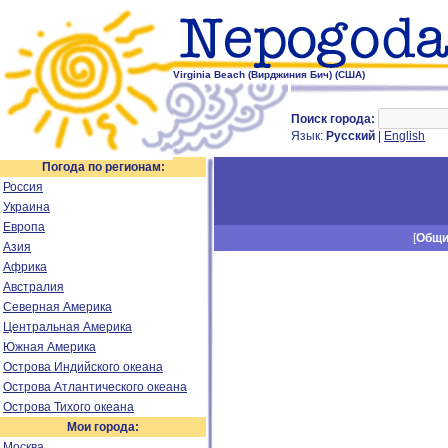
Virginia Beach (Вирджиния Бич) (США)
Поиск города:
Язык:
Русский
|
English
Погода по регионам:
Россия
Украина
Европа
[
Общ
Азия
Африка
Австралия
Северная Америка
Центральная Америка
Южная Америка
Острова Индийского океана
Острова Атлантического океана
Острова Тихого океана
Мои города:
Москва