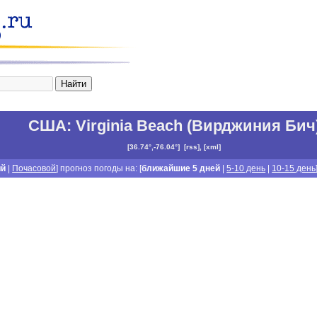
США
:
Virginia Beach (Вирджиния Бич
[
36.74°,-76.04°
]
[
rss
], [
xml
]
ий
|
Почасовой
] прогноз погоды на: [
ближайшие 5 дней
|
5-10 день
|
10-15 день