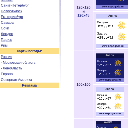
Санкт-Петербург
120x120
Новосибирск
и
120x45
Екатеринбург
Самара
Сочи
Лондон
Париж
Рим
Карты погоды:
Россия
-
Московская область
-
Ленобласть
Европа
Северная Америка
100x100
Реклама