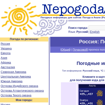
Погодные информеры для сайтов: Погода в Анапе (Ро
Поиск города:
Язык:
Русский
|
English
Погода по регионам:
Россия
: 
Россия
Украина
[
Общий
|
Почасовой
] прогноз пог
Европа
Азия
Погодные и
Африка
Австралия
Тип информеров:
Русский язык, °C
Северная Америка
Центральная Америка
Кликните в кар
для получения кода для
Южная Америка
Острова Индийского океана
Острова Атлантического океана
Острова Тихого океана
Мои города:
Москва