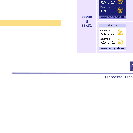
88x88
и
88x31
О проекте
|
О пр