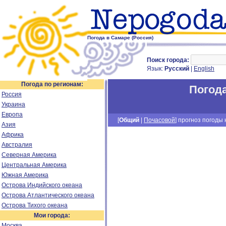
Погода в Самаре (Россия)
Поиск города:
Язык:
Русский
|
English
Погода по регионам:
Погод
Россия
Украина
Европа
[
Общий
|
Почасовой
] прогноз погоды н
Азия
Африка
Австралия
Северная Америка
Центральная Америка
Южная Америка
Острова Индийского океана
Острова Атлантического океана
Острова Тихого океана
Мои города:
Москва