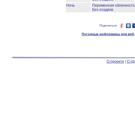
Ночь
Переменная облачност
Без осадков.
Поделиться
Погодные информеры для веб-м
О проекте
|
О пр