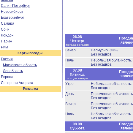
Санкт-Петербург
Новосибирск
Екатеринбург
Самара
Сочи
Лондон
06.08
Погодн
Четверг
Париж
явлен
погода сегодня
Рим
Вечер
Пасмурно.
(98%)
Карты погоды:
Без осадков.
Россия
Ночь
Небольшая облачность.
Без осадков.
-
Московская область
07.08
-
Ленобласть
Погодн
Пятница
явлен
Европа
погода завтра
Северная Америка
Утро
Небольшая облачность.
Без осадков.
Реклама
День
Переменная облачност
Без осадков.
Вечер
Переменная облачност
Без осадков.
Ночь
Небольшая облачность.
Без осадков.
08.08
Погодн
Суббота
явлен