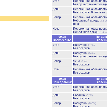
Утро
Переменная облачность
Без существенных осадк
День
Переменная облачност
Без осадков.
Возможна г
Вечер
Переменная облачност
Небольшой дождь.
(2.2 м
гроза.
Ночь
Переменная облачност
Небольшой дождь.
(1.6 м
09.08
Погодн
Воскресенье
явлен
Утро
Пасмурно.
(97%)
Без осадков.
День
Пасмурно.
(94%)
Без существенных осадк
Вечер
Ясно.
(2%)
Без осадков.
Ночь
Переменная облачност
Без осадков.
10.08
Погодн
Понедельник
явлен
Утро
Переменная облачност
Без осадков.
День
Облачно.
(82%)
Без осадков.
Вечер
Пасмурно.
(100%)
Без осадков.