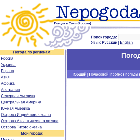
Погода в Сочи (Россия)
Поиск города:
Язык:
Русский
|
English
Погода по регионам:
Пого
Россия
Украина
Европа
[
Общий
|
Почасовой
] прогноз погоды н
Азия
Африка
Австралия
Северная Америка
Центральная Америка
Южная Америка
Острова Индийского океана
Острова Атлантического океана
Острова Тихого океана
Мои города:
Москва