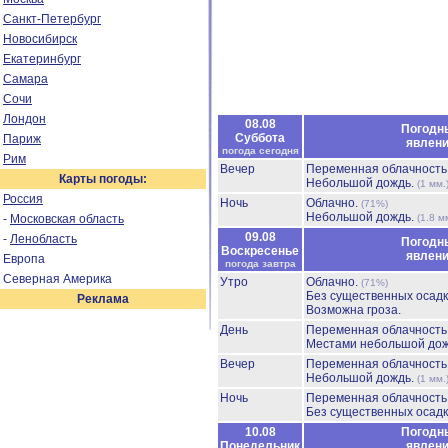
Санкт-Петербург
Новосибирск
Екатеринбург
Самара
Сочи
Лондон
08.08
Погодн
Суббота
Париж
явлен
погода сегодня
Рим
Вечер
Переменная облачност
Карты погоды:
Небольшой дождь.
(1 мм.
Россия
Ночь
Облачно.
(71%)
Небольшой дождь.
-
Московская область
(1.8 м
09.08
-
Ленобласть
Погодн
Воскресенье
явлен
Европа
погода завтра
Северная Америка
Утро
Облачно.
(71%)
Без существенных осадк
Реклама
Возможна гроза.
День
Переменная облачност
Местами небольшой до
Вечер
Переменная облачност
Небольшой дождь.
(1 мм.
Ночь
Переменная облачност
Без существенных осадк
10.08
Погодн
Понедельник
явлен