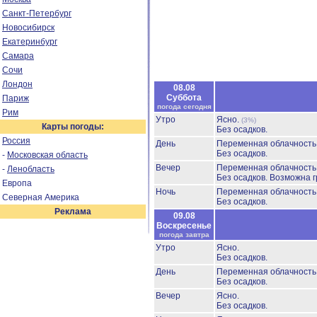
Санкт-Петербург
Новосибирск
Екатеринбург
Самара
Сочи
Лондон
08.08
Суббота
Париж
погода сегодня
Рим
Утро
Ясно.
(3%)
Карты погоды:
Без осадков.
Россия
День
Переменная облачност
Без осадков.
-
Московская область
Вечер
Переменная облачност
-
Ленобласть
Без осадков.
Возможна г
Европа
Ночь
Переменная облачность
Северная Америка
Без осадков.
Реклама
09.08
Воскресенье
погода завтра
Утро
Ясно.
Без осадков.
День
Переменная облачность
Без осадков.
Вечер
Ясно.
Без осадков.