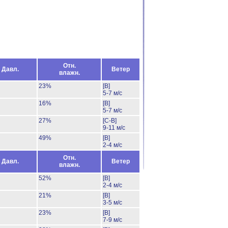
Отн.
Давл.
Ветер
влажн.
23%
[В]
5-7 м/с
16%
[В]
5-7 м/с
27%
[С-В]
9-11 м/с
49%
[В]
2-4 м/с
Отн.
Давл.
Ветер
влажн.
52%
[В]
2-4 м/с
21%
[В]
3-5 м/с
23%
[В]
7-9 м/с