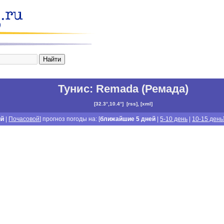
Тунис
:
Remada (Ремада)
[
32.3°,10.4°
]
[
rss
], [
xml
]
ий
|
Почасовой
] прогноз погоды на: [
ближайшие 5 дней
|
5-10 день
|
10-15 день