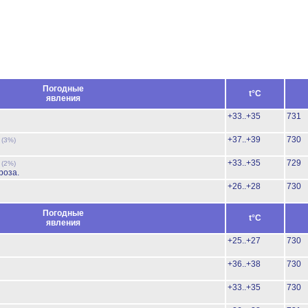
Погодные
t°C
явления
+33..+35
731
ь
+37..+39
730
(3%)
ь
+33..+35
729
(2%)
роза.
+26..+28
730
Погодные
t°C
явления
+25..+27
730
+36..+38
730
+33..+35
730