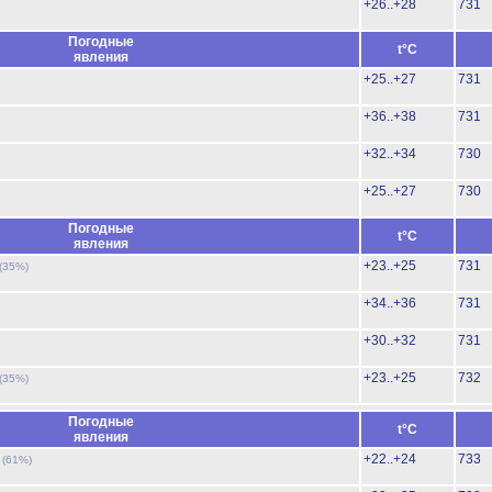
+26..+28
731
Погодные
t°C
явления
+25..+27
731
+36..+38
731
+32..+34
730
+25..+27
730
Погодные
t°C
явления
+23..+25
731
(35%)
+34..+36
731
+30..+32
731
+23..+25
732
(35%)
Погодные
t°C
явления
ь
+22..+24
733
(61%)