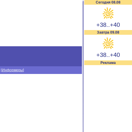
Сегодня 08.08
+38..+40
Завтра 09.08
+38..+40
Реклама
] [
Информеры
]