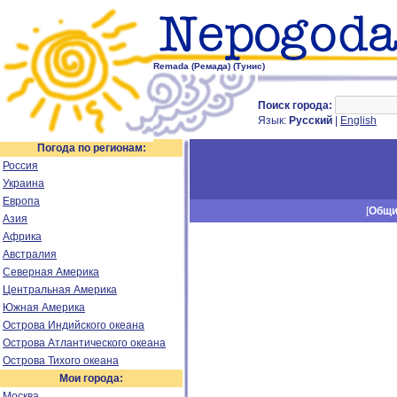
Remada (Ремада) (Тунис)
Поиск города:
Язык:
Русский
|
English
Погода по регионам:
Россия
Украина
Европа
[
Общ
Азия
Африка
Австралия
Северная Америка
Центральная Америка
Южная Америка
Острова Индийского океана
Острова Атлантического океана
Острова Тихого океана
Мои города:
Москва