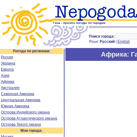
Гана - прогноз погоды по городам
Поиск города:
Язык:
Русский
|
English
Погода по регионам:
Африка
: Г
Россия
Украина
Европа
Азия
Африка
Австралия
Северная Америка
Центральная Америка
Южная Америка
Острова Индийского океана
Острова Атлантического океана
Острова Тихого океана
Мои города:
Москва