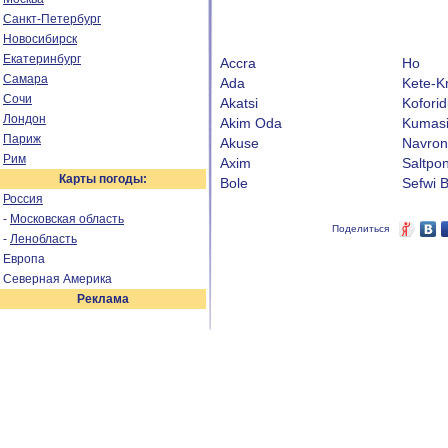
Санкт-Петербург
Новосибирск
Екатеринбург
Accra
Ho
Самара
Ada
Kete-K
Сочи
Akatsi
Kofori
Лондон
Akim Oda
Kumas
Париж
Akuse
Navro
Рим
Axim
Saltpo
Карты погоды:
Bole
Sefwi 
Россия
-
Московская область
Поделиться
-
Ленобласть
Европа
Северная Америка
Реклама