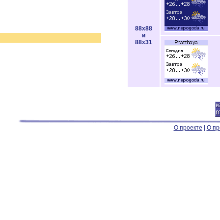
88x88
и
88x31
О проекте
|
О пр