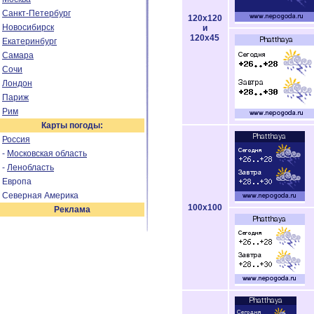
Санкт-Петербург
120x120
Новосибирск
и
120x45
Екатеринбург
Самара
Сочи
Лондон
Париж
Рим
Карты погоды:
Россия
-
Московская область
-
Ленобласть
Европа
Северная Америка
100x100
Реклама