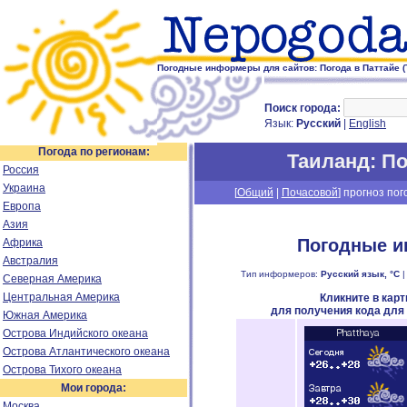
Погодные информеры для сайтов: Погода в Паттайе (
Поиск города:
Язык:
Русский
|
English
Погода по регионам:
Таиланд
: П
Россия
Украина
[
Общий
|
Почасовой
] прогноз пог
Европа
Азия
Погодные и
Африка
Австралия
Тип информеров:
Русский язык, °C
Северная Америка
Центральная Америка
Кликните в кар
для получения кода для
Южная Америка
Острова Индийского океана
Острова Атлантического океана
Острова Тихого океана
Мои города:
Москва