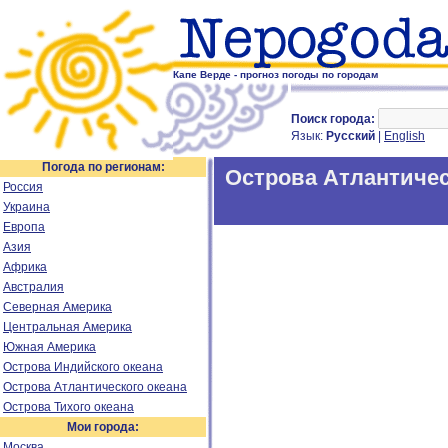
Капе Верде - прогноз погоды по городам
Поиск города:
Язык:
Русский
|
English
Погода по регионам:
Острова Атлантичес
Россия
Украина
Европа
Азия
Африка
Австралия
Северная Америка
Центральная Америка
Южная Америка
Острова Индийского океана
Острова Атлантического океана
Острова Тихого океана
Мои города:
Москва