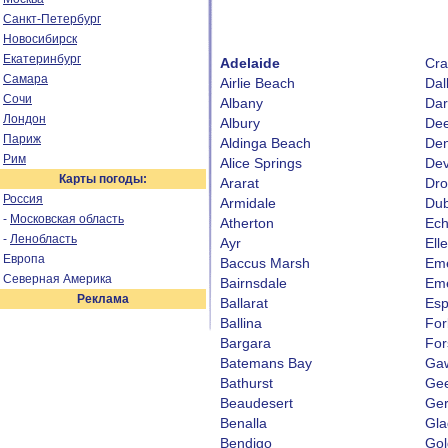
Санкт-Петербург
Новосибирск
Екатеринбург
Adelaide
Cra
Самара
Airlie Beach
Dal
Сочи
Albany
Dar
Лондон
Albury
De
Париж
Aldinga Beach
Den
Рим
Alice Springs
Dev
Карты погоды:
Ararat
Dro
Россия
Armidale
Du
-
Московская область
Atherton
Ec
-
Ленобласть
Ayr
Ell
Европа
Baccus Marsh
Eme
Северная Америка
Bairnsdale
Eme
Реклама
Ballarat
Esp
Ballina
For
Bargara
For
Batemans Bay
Gaw
Bathurst
Ge
Beaudesert
Ger
Benalla
Gla
Bendigo
Gol