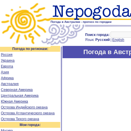
Погода в Австралии - прогноз по городам
Поиск города:
Язык:
Русский
|
English
Погода по регионам:
Погода в Авст
Россия
Украина
Европа
Азия
Африка
Австралия
Северная Америка
Центральная Америка
Южная Америка
Острова Индийского океана
Острова Атлантического океана
Острова Тихого океана
Мои города:
Москва