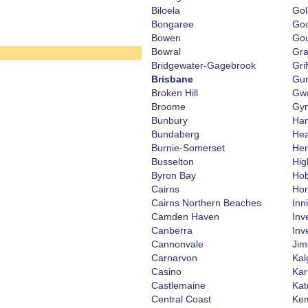
Biloela
Gol
Bongaree
Goo
Bowen
Gou
Bowral
Gra
Bridgewater-Gagebrook
Grif
Brisbane
Gu
Broken Hill
Gw
Broome
Gy
Bunbury
Ham
Bundaberg
Hea
Burnie-Somerset
Her
Busselton
Hig
Byron Bay
Hob
Cairns
Ho
Cairns Northern Beaches
Inni
Camden Haven
Inve
Canberra
Inv
Cannonvale
Ji
Carnarvon
Kal
Casino
Kar
Castlemaine
Kat
Central Coast
Ke