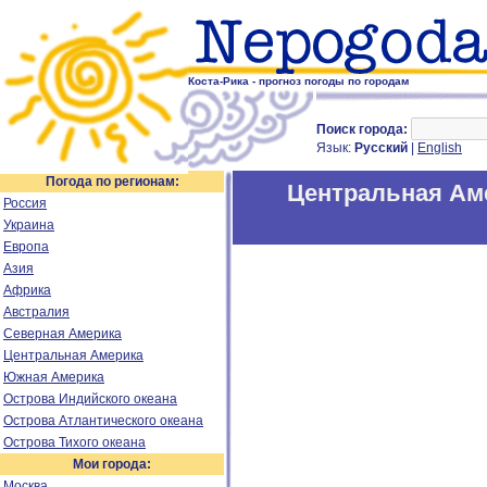
Коста-Рика - прогноз погоды по городам
Поиск города:
Язык:
Русский
|
English
Погода по регионам:
Центральная Ам
Россия
Украина
Европа
Азия
Африка
Австралия
Северная Америка
Центральная Америка
Южная Америка
Острова Индийского океана
Острова Атлантического океана
Острова Тихого океана
Мои города:
Москва