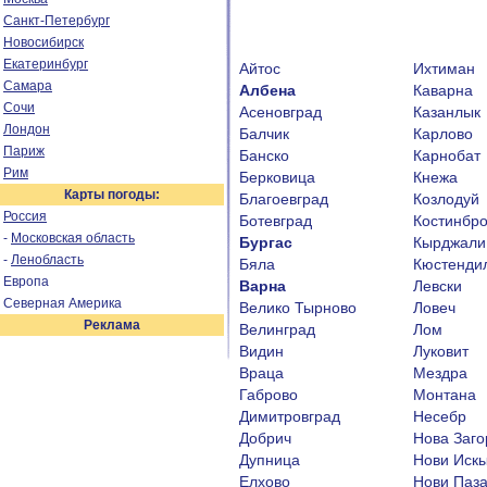
Санкт-Петербург
Новосибирск
Екатеринбург
Айтос
Ихтиман
Самара
Албена
Каварна
Сочи
Асеновград
Казанлык
Лондон
Балчик
Карлово
Париж
Банско
Карнобат
Рим
Берковица
Кнежа
Карты погоды:
Благоевград
Козлодуй
Россия
Ботевград
Костинбр
-
Московская область
Бургас
Кырджали
-
Ленобласть
Бяла
Кюстенди
Европа
Варна
Левски
Северная Америка
Велико Тырново
Ловеч
Реклама
Велинград
Лом
Видин
Луковит
Враца
Мездра
Габрово
Монтана
Димитровград
Несебр
Добрич
Нова Заго
Дупница
Нови Иск
Елхово
Нови Паз