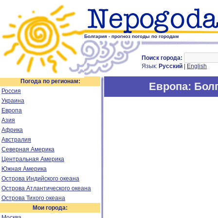
Болгария - прогноз погоды по городам
Поиск города:
Язык:
Русский
|
English
Погода по регионам:
Европа
: Бол
Россия
Украина
Европа
Азия
Африка
Австралия
Северная Америка
Центральная Америка
Южная Америка
Острова Индийского океана
Острова Атлантического океана
Острова Тихого океана
Мои города:
Москва