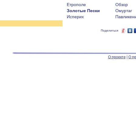
Етрополе
Обзор
Золотые Пески
Омуртаг
Исперих
Павликен
Поделиться
О проекте
|
О пр