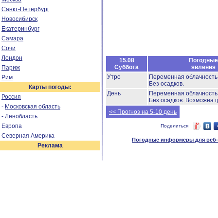
Санкт-Петербург
Новосибирск
Екатеринбург
Самара
Сочи
Лондон
15.08
Погодные
Суббота
явления
Париж
Утро
Переменная облачност
Рим
Без осадков.
Карты погоды:
День
Переменная облачност
Россия
Без осадков.
Возможна г
-
Московская область
<< Прогноз на 5-10 день
-
Ленобласть
Европа
Поделиться
Северная Америка
Погодные информеры для веб-м
Реклама