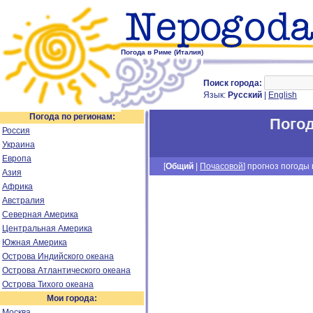
Погода в Риме (Италия)
Поиск города:
Язык:
Русский
|
English
Погода по регионам:
Погод
Россия
Украина
Европа
[
Общий
|
Почасовой
] прогноз погоды н
Азия
Африка
Австралия
Северная Америка
Центральная Америка
Южная Америка
Острова Индийского океана
Острова Атлантического океана
Острова Тихого океана
Мои города:
Москва