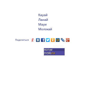
Кауай
Ланай
Мауи
Молокай
Поделиться
[15038]