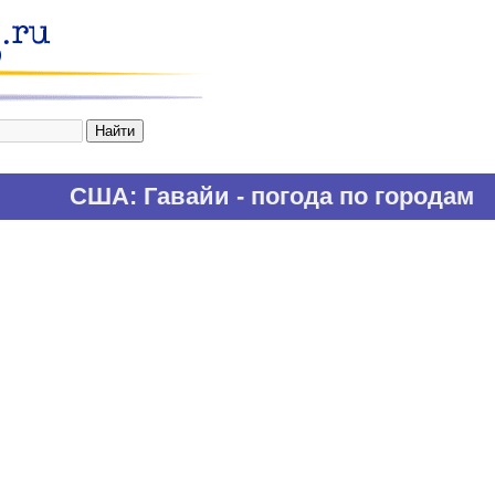
США
: Гавайи - погода по городам