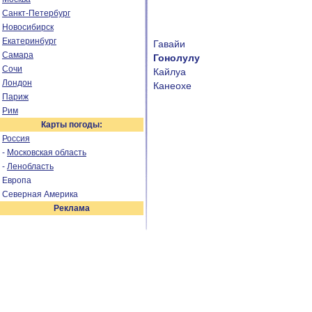
Санкт-Петербург
Новосибирск
Екатеринбург
Гавайи
Самара
Гонолулу
Сочи
Кайлуа
Лондон
Канеохе
Париж
Рим
Карты погоды:
Россия
-
Московская область
-
Ленобласть
Европа
Северная Америка
Реклама