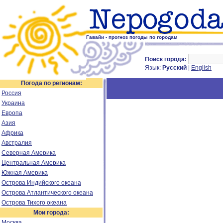
Гавайи - прогноз погоды по городам
Поиск города:
Язык:
Русский
|
English
Погода по регионам:
Россия
Украина
Европа
Азия
Африка
Австралия
Северная Америка
Центральная Америка
Южная Америка
Острова Индийского океана
Острова Атлантического океана
Острова Тихого океана
Мои города:
Москва