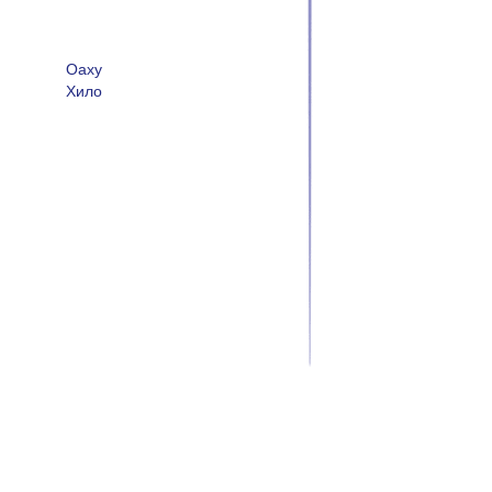
Оаху
Хило