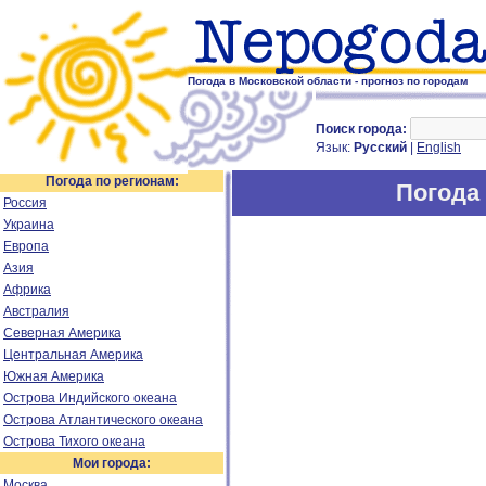
Погода в Московской области - прогноз по городам
Поиск города:
Язык:
Русский
|
English
Погода по регионам:
Погода 
Россия
Украина
Европа
Азия
Африка
Австралия
Северная Америка
Центральная Америка
Южная Америка
Острова Индийского океана
Острова Атлантического океана
Острова Тихого океана
Мои города:
Москва