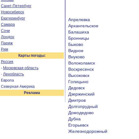
Санкт-Петербург
Новосибирск
Екатеринбург
Апрелевка
Самара
Архангельское
Сочи
Балашиха
Лондон
Бронницы
Париж
Быково
Рим
Видное
Карты погоды:
Внуково
Россия
Волоколамск
-
Московская область
Воскресенск
-
Ленобласть
Высоковск
Европа
Голицыно
Северная Америка
Дедовск
Реклама
Дзержинский
Дмитров
Долгопрудный
Домодедово
Дубна
Егорьевск
Железнодорожный