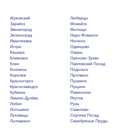
Жуковский
Люберцы
Зарайск
Можайск
Звенигород
Мытищи
Зеленоград
Наро-Фоминск
Ивантеевка
Ногинск
Истра
Одинцово
Кашира
Озеры
Климовск
Орехово-Зуево
Клин
Павловский Посад
Коломна
Подольск
Королев
Протвино
Красногорск
Пушкино
Краснозаводск
Пущино
Кубинка
Раменское
Ликино-Дулёво
Реутов
Лобня
Руза
Лотошино
Савелово
Луховицы
Сергиев Посад
Лыткарино
Серебряные Пруды