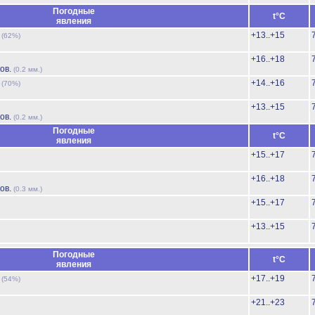
Погодные
t°C
явления
ь
+13..+15
(62%)
+16..+18
ов.
(0.2 мм.)
ь
+14..+16
(70%)
+13..+15
ов.
(0.2 мм.)
Погодные
t°C
явления
+15..+17
+16..+18
ов.
(0.3 мм.)
+15..+17
+13..+15
Погодные
t°C
явления
ь
+17..+19
(54%)
+21..+23