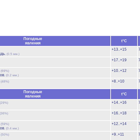
Погодные
t°C
явления
+13..+15
ждь.
(0.5 мм.)
+17..+19
ь
+10..+12
(69%)
ов.
(0.2 мм.)
ь
+8..+10
(48%)
Погодные
t°C
явления
+14..+16
(29%)
+16..+18
(36%)
ь
+12..+14
(59%)
ов.
(0.4 мм.)
ь
+9..+11
(50%)