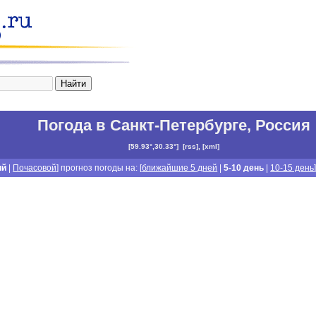
Погода в Санкт-Петербурге
,
Россия
[
59.93°,30.33°
]
[
rss
], [
xml
]
ий
|
Почасовой
] прогноз погоды на: [
ближайшие 5 дней
|
5-10 день
|
10-15 день