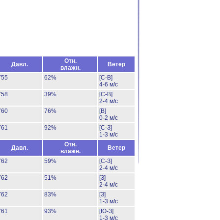
Отн.
Давл.
Ветер
влажн.
755
62%
[С-В]
4-6 м/с
758
39%
[С-В]
2-4 м/с
760
76%
[В]
0-2 м/с
761
92%
[С-З]
1-3 м/с
Отн.
Давл.
Ветер
влажн.
762
59%
[С-З]
2-4 м/с
762
51%
[З]
2-4 м/с
762
83%
[З]
1-3 м/с
761
93%
[Ю-З]
1-3 м/с