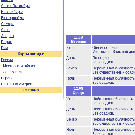
Санкт-Петербург
Новосибирск
Екатеринбург
Самара
Сочи
Лондон
11.08
Вторник
Париж
Утро
Облачно.
Рим
(87%)
Местами небольшой до
Карты погоды:
День
Ясно.
(3%)
Россия
Без осадков.
-
Московская область
Вечер
Переменная облачност
-
Ленобласть
Без существенных осадк
Европа
Ночь
Переменная облачност
Без осадков.
Северная Америка
12.08
Реклама
Среда
Утро
Небольшая облачность.
Без осадков.
День
Небольшая облачность.
Без осадков.
Вечер
Переменная облачност
Без существенных осадк
Ночь
Переменная облачност
Без осадков.