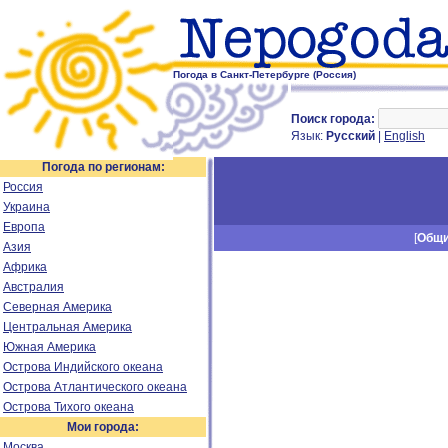
Погода в Санкт-Петербурге (Россия)
Поиск города:
Язык:
Русский
|
English
Погода по регионам:
Россия
Украина
Европа
[
Общ
Азия
Африка
Австралия
Северная Америка
Центральная Америка
Южная Америка
Острова Индийского океана
Острова Атлантического океана
Острова Тихого океана
Мои города:
Москва