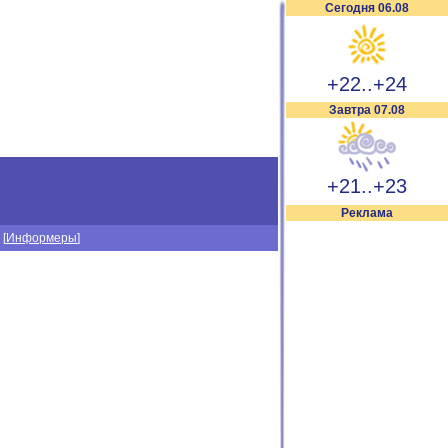
Сегодня 06.08
+22..+24
Завтра 07.08
+21..+23
Реклама
] [
Информеры
]