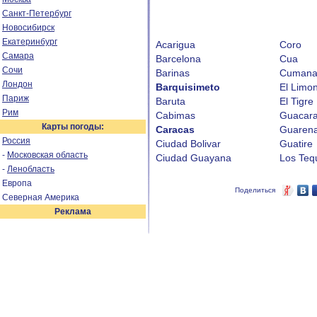
Санкт-Петербург
Новосибирск
Екатеринбург
Acarigua
Coro
Самара
Barcelona
Cua
Сочи
Barinas
Cuman
Лондон
Barquisimeto
El Limo
Париж
Baruta
El Tigre
Рим
Cabimas
Guacar
Карты погоды:
Caracas
Guaren
Россия
Ciudad Bolivar
Guatire
-
Московская область
Ciudad Guayana
Los Teq
-
Ленобласть
Европа
Поделиться
Северная Америка
Реклама