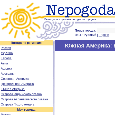
Венесуэла - прогноз погоды по городам
Поиск города:
Язык:
Русский
|
English
Погода по регионам:
Южная Америка
:
Россия
Украина
Европа
Азия
Африка
Австралия
Северная Америка
Центральная Америка
Южная Америка
Острова Индийского океана
Острова Атлантического океана
Острова Тихого океана
Мои города:
Москва