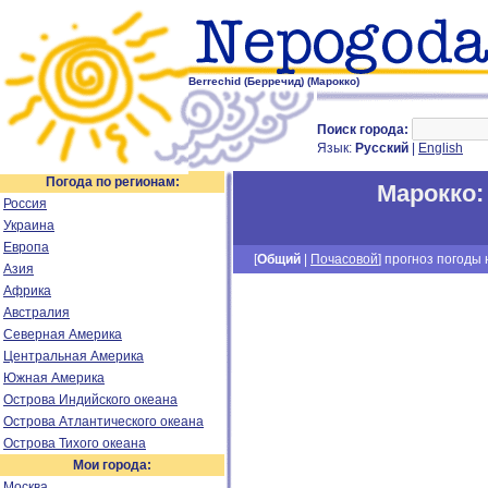
Berrechid (Берречид) (Марокко)
Поиск города:
Язык:
Русский
|
English
Погода по регионам:
Марокко
Россия
Украина
Европа
[
Общий
|
Почасовой
] прогноз погоды н
Азия
Африка
Австралия
Северная Америка
Центральная Америка
Южная Америка
Острова Индийского океана
Острова Атлантического океана
Острова Тихого океана
Мои города:
Москва