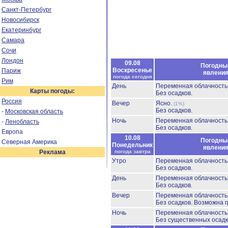
Санкт-Петербург
Новосибирск
Екатеринбург
Самара
Сочи
Лондон
09.08
Погодны
Воскресенье
Париж
явлени
погода сегодня
Рим
День
Переменная облачност
Карты погоды:
Без осадков.
Россия
Вечер
Ясно.
(1%)
Без осадков.
-
Московская область
Ночь
Переменная облачност
-
Ленобласть
Без осадков.
Европа
10.08
Погодны
Северная Америка
Понедельник
явлени
Реклама
погода завтра
Утро
Переменная облачност
Без осадков.
День
Переменная облачность
Без осадков.
Вечер
Переменная облачност
Без осадков.
Возможна г
Ночь
Переменная облачност
Без существенных осадк