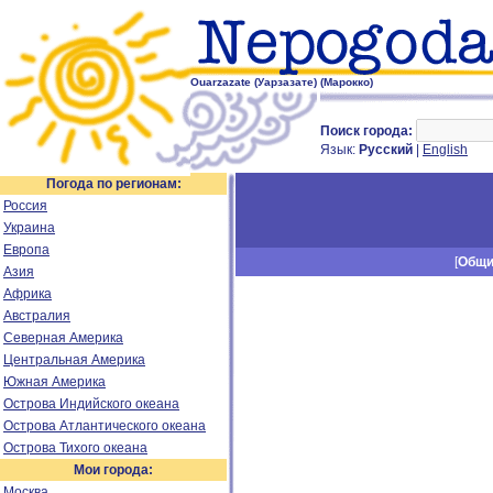
Ouarzazate (Уарзазате) (Марокко)
Поиск города:
Язык:
Русский
|
English
Погода по регионам:
Россия
Украина
Европа
[
Общ
Азия
Африка
Австралия
Северная Америка
Центральная Америка
Южная Америка
Острова Индийского океана
Острова Атлантического океана
Острова Тихого океана
Мои города:
Москва