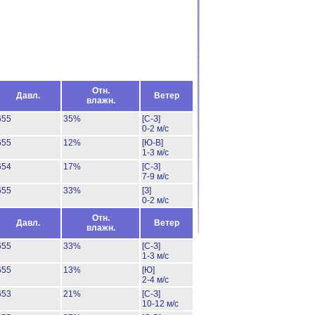
Отн.
Давл.
Ветер
влажн.
655
35%
[С-З]
0-2 м/с
655
12%
[Ю-В]
1-3 м/с
654
17%
[С-З]
7-9 м/с
655
33%
[З]
0-2 м/с
Отн.
Давл.
Ветер
влажн.
655
33%
[С-З]
1-3 м/с
655
13%
[Ю]
2-4 м/с
653
21%
[С-З]
10-12 м/с