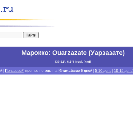
Марокко
:
Ouarzazate (Уарзазате)
[
30.92°,-6.9°
]
[
rss
], [
xml
]
ий
|
Почасовой
] прогноз погоды на: [
ближайшие 5 дней
|
5-10 день
|
10-15 день