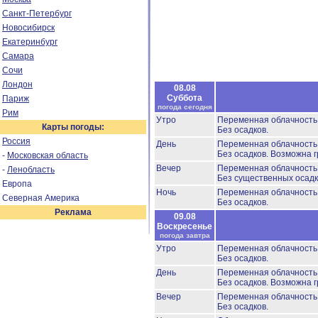
Санкт-Петербург
Новосибирск
Екатеринбург
Самара
Сочи
Лондон
08.08
Суббота
Париж
погода сегодня
Рим
Утро
Переменная облачност
Карты погоды:
Без осадков.
Россия
День
Переменная облачност
Без осадков.
Возможна г
-
Московская область
Вечер
Переменная облачност
-
Ленобласть
Без существенных осадк
Европа
Ночь
Переменная облачност
Северная Америка
Без осадков.
Реклама
09.08
Воскресенье
погода завтра
Утро
Переменная облачност
Без осадков.
День
Переменная облачност
Без осадков.
Возможна г
Вечер
Переменная облачност
Без осадков.