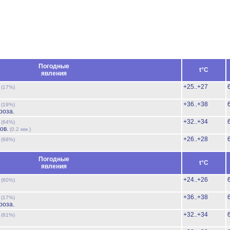
Погодные
t°C
явления
ь
+25..+27
(17%)
ь
+36..+38
(19%)
роза.
ь
+32..+34
(64%)
ов.
(0.2 мм.)
ь
+26..+28
(68%)
Погодные
t°C
явления
ь
+24..+26
(60%)
ь
+36..+38
(17%)
роза.
ь
+32..+34
(61%)