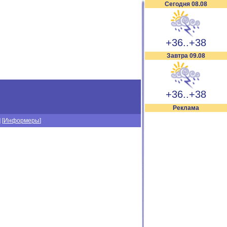
Сегодня 08.08
+36..+38
Завтра 09.08
+36..+38
Реклама
] [
Информеры
]