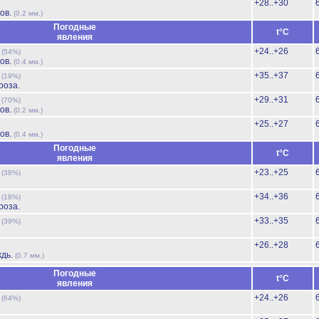
+28..+30
ов.
(0.2 мм.)
Погодные
t°C
явления
ь
+24..+26
(54%)
ов.
(0.4 мм.)
ь
+35..+37
(19%)
роза.
ь
+29..+31
(70%)
ов.
(0.2 мм.)
+25..+27
ов.
(0.4 мм.)
Погодные
t°C
явления
ь
+23..+25
(38%)
ь
+34..+36
(18%)
роза.
ь
+33..+35
(39%)
+26..+28
ждь.
(0.7 мм.)
Погодные
t°C
явления
ь
+24..+26
(64%)