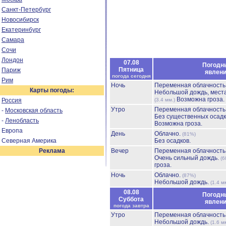
Санкт-Петербург
Новосибирск
Екатеринбург
Самара
Сочи
Лондон
07.08
Погодн
Пятница
Париж
явлен
погода сегодня
Рим
Ночь
Переменная облачност
Карты погоды:
Небольшой дождь, мест
Возможна гроза.
Россия
(3.4 мм.)
Утро
Переменная облачност
-
Московская область
Без существенных осадк
-
Ленобласть
Возможна гроза.
Европа
День
Облачно.
(81%)
Северная Америка
Без осадков.
Реклама
Вечер
Переменная облачност
Очень сильный дождь.
(6
гроза.
Ночь
Облачно.
(87%)
Небольшой дождь.
(1.4 м
08.08
Погодн
Суббота
явлен
погода завтра
Утро
Переменная облачност
Небольшой дождь.
(1.6 м