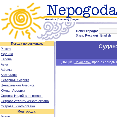
Geneina (Генеина) (Судан)
Поиск города:
Язык:
Русский
|
English
Погода по регионам:
Судан
Россия
Украина
Европа
[
Общий
|
Почасовой
] прогноз погоды н
Азия
Африка
Австралия
Северная Америка
Центральная Америка
Южная Америка
Острова Индийского океана
Острова Атлантического океана
Острова Тихого океана
Мои города:
Москва