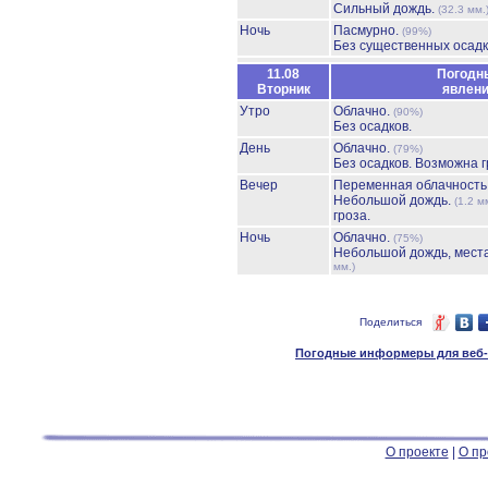
Сильный дождь.
(32.3 мм.
Ночь
Пасмурно.
(99%)
Без существенных осадк
11.08
Погодн
Вторник
явлен
Утро
Облачно.
(90%)
Без осадков.
День
Облачно.
(79%)
Без осадков.
Возможна г
Вечер
Переменная облачност
Небольшой дождь.
(1.2 м
гроза.
Ночь
Облачно.
(75%)
Небольшой дождь, мест
мм.)
Поделиться
Погодные информеры для веб-м
О проекте
|
О пр