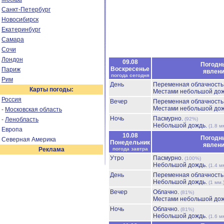
Санкт-Петербург
Новосибирск
Екатеринбург
Самара
Сочи
Лондон
09.08
Погодн
Воскресенье
Париж
явлен
погода сегодня
Рим
День
Переменная облачност
Карты погоды:
Местами небольшой до
Россия
Вечер
Переменная облачност
Местами небольшой до
-
Московская область
Ночь
Пасмурно.
-
Ленобласть
(92%)
Небольшой дождь.
(1.8 м
Европа
10.08
Погодн
Северная Америка
Понедельник
явлен
Реклама
погода завтра
Утро
Пасмурно.
(100%)
Небольшой дождь.
(1.4 м
День
Переменная облачност
Небольшой дождь.
(1 мм.
Вечер
Облачно.
(81%)
Местами небольшой до
Ночь
Облачно.
(81%)
Небольшой дождь.
(1.6 м