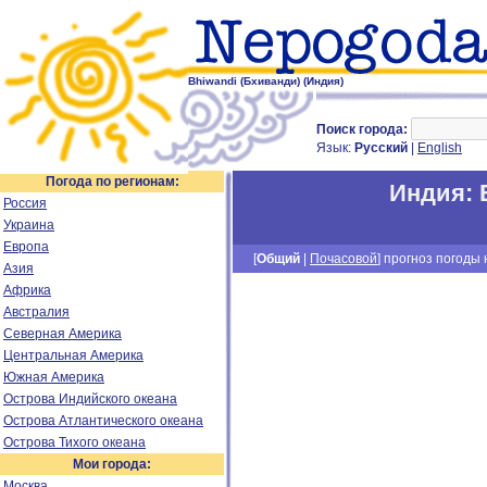
Bhiwandi (Бхиванди) (Индия)
Поиск города:
Язык:
Русский
|
English
Погода по регионам:
Индия
:
Россия
Украина
Европа
[
Общий
|
Почасовой
] прогноз погоды н
Азия
Африка
Австралия
Северная Америка
Центральная Америка
Южная Америка
Острова Индийского океана
Острова Атлантического океана
Острова Тихого океана
Мои города:
Москва