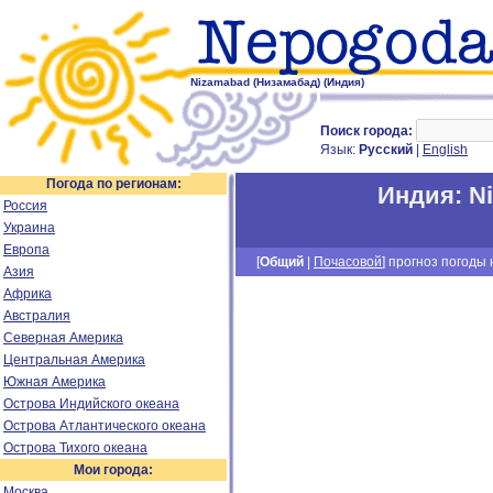
Nizamabad (Низамабад) (Индия)
Поиск города:
Язык:
Русский
|
English
Погода по регионам:
Индия
:
N
Россия
Украина
Европа
[
Общий
|
Почасовой
] прогноз погоды н
Азия
Африка
Австралия
Северная Америка
Центральная Америка
Южная Америка
Острова Индийского океана
Острова Атлантического океана
Острова Тихого океана
Мои города:
Москва