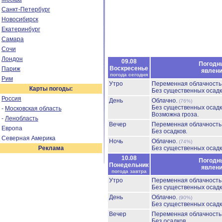
Санкт-Петербург
Новосибирск
Екатеринбург
Самара
Сочи
Лондон
09.08
Погодн
Воскресенье
Париж
явлен
погода сегодня
Рим
Утро
Переменная облачност
Карты погоды:
Без существенных осадк
Россия
День
Облачно.
(76%)
Без существенных осадк
-
Московская область
Возможна гроза.
-
Ленобласть
Вечер
Переменная облачност
Европа
Без осадков.
Северная Америка
Ночь
Облачно.
(74%)
Реклама
Без существенных осадк
10.08
Погодн
Понедельник
явлен
погода завтра
Утро
Переменная облачност
Без существенных осадк
День
Облачно.
(90%)
Без существенных осадк
Вечер
Переменная облачност
Без осадков.