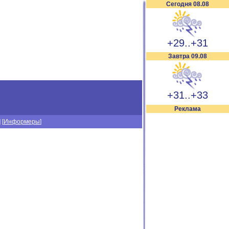
Сегодня 08.08
+29..+31
Завтра 09.08
+31..+33
Реклама
] [
Информеры
]