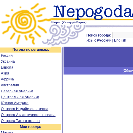
Raipur (Раипур) (Индия)
Поиск города:
Язык:
Русский
|
English
Погода по регионам:
Россия
Украина
Европа
[
Общ
Азия
Африка
Австралия
Северная Америка
Центральная Америка
Южная Америка
Острова Индийского океана
Острова Атлантического океана
Острова Тихого океана
Мои города:
Москва