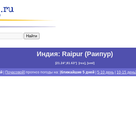
Индия
:
Raipur (Раипур)
[
21.24°,81.63°
]
[
rss
], [
xml
]
ий
|
Почасовой
] прогноз погоды на: [
ближайшие 5 дней
|
5-10 день
|
10-15 день