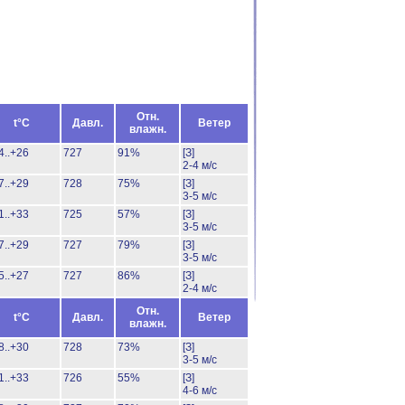
Отн.
t°C
Давл.
Ветер
влажн.
4..+26
727
91%
[З]
2-4 м/с
7..+29
728
75%
[З]
3-5 м/с
1..+33
725
57%
[З]
3-5 м/с
7..+29
727
79%
[З]
3-5 м/с
5..+27
727
86%
[З]
2-4 м/с
Отн.
t°C
Давл.
Ветер
влажн.
8..+30
728
73%
[З]
3-5 м/с
1..+33
726
55%
[З]
4-6 м/с