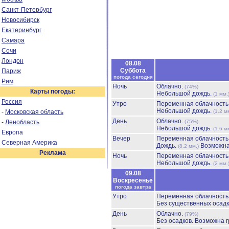
Санкт-Петербург
Новосибирск
Екатеринбург
Самара
Сочи
Лондон
08.08
Суббота
Париж
погода сегодня
Рим
Ночь
Облачно.
(74%)
Карты погоды:
Небольшой дождь.
(1 мм.
Россия
Утро
Переменная облачност
Небольшой дождь.
-
Московская область
(1.2 м
День
Облачно.
-
Ленобласть
(75%)
Небольшой дождь.
(1.6 м
Европа
Вечер
Переменная облачност
Северная Америка
Дождь.
Возможна
(8.2 мм.)
Реклама
Ночь
Переменная облачност
Небольшой дождь.
(2 мм.
09.08
Воскресенье
погода завтра
Утро
Переменная облачност
Без существенных осадк
День
Облачно.
(79%)
Без осадков.
Возможна г