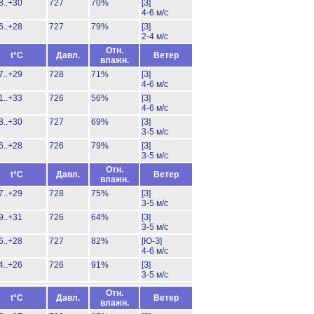
8..+30
727
70%
[З]
4-6 м/с
6..+28
727
79%
[З]
2-4 м/с
Отн.
t°C
Давл.
Ветер
влажн.
7..+29
728
71%
[З]
4-6 м/с
1..+33
726
56%
[З]
4-6 м/с
8..+30
727
69%
[З]
3-5 м/с
6..+28
726
79%
[З]
3-5 м/с
Отн.
t°C
Давл.
Ветер
влажн.
7..+29
728
75%
[З]
3-5 м/с
9..+31
726
64%
[З]
3-5 м/с
6..+28
727
82%
[Ю-З]
4-6 м/с
4..+26
726
91%
[З]
3-5 м/с
Отн.
t°C
Давл.
Ветер
влажн.