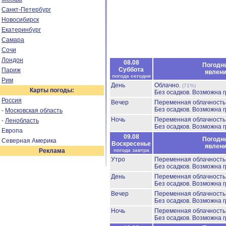
Санкт-Петербург
Новосибирск
Екатеринбург
Самара
Сочи
Лондон
08.08
Погодн
Суббота
Париж
явлен
погода сегодня
Рим
День
Облачно.
(71%)
Карты погоды:
Без осадков.
Возможна г
Россия
Вечер
Переменная облачност
Без осадков.
Возможна г
-
Московская область
Ночь
Переменная облачност
-
Ленобласть
Без осадков.
Возможна г
Европа
09.08
Погодн
Северная Америка
Воскресенье
явлен
Реклама
погода завтра
Утро
Переменная облачност
Без осадков.
Возможна г
День
Переменная облачност
Без осадков.
Возможна г
Вечер
Переменная облачност
Без осадков.
Возможна г
Ночь
Переменная облачност
Без осадков.
Возможна г