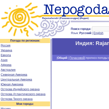
Rajamahendri (Раиамахендри) (Индия)
Поиск города:
Язык:
Русский
|
English
Погода по регионам:
Индия
:
Raja
Россия
Украина
Европа
[
Общий
|
Почасовой
] прогноз погоды н
Азия
Африка
Австралия
Северная Америка
Центральная Америка
Южная Америка
Острова Индийского океана
Острова Атлантического океана
Острова Тихого океана
Мои города:
Москва