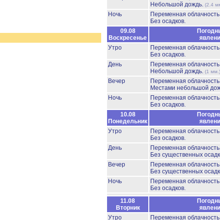
Небольшой дождь.
(2.4 м
Ночь
Переменная облачност
Без осадков.
09.08
Погодн
Воскресенье
явлен
Утро
Переменная облачност
Без осадков.
День
Переменная облачност
Небольшой дождь.
(1 мм.
Вечер
Переменная облачност
Местами небольшой до
Ночь
Переменная облачност
Без осадков.
10.08
Погодн
Понедельник
явлен
Утро
Переменная облачност
Без осадков.
День
Переменная облачност
Без существенных осадк
Вечер
Переменная облачност
Без существенных осадк
Ночь
Переменная облачност
Без осадков.
11.08
Погодн
Вторник
явлен
Утро
Переменная облачност