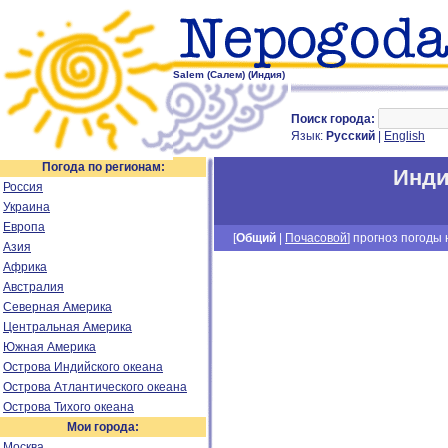
Salem (Салем) (Индия)
Поиск города:
Язык:
Русский
|
English
Погода по регионам:
Инд
Россия
Украина
Европа
[
Общий
|
Почасовой
] прогноз погоды н
Азия
Африка
Австралия
Северная Америка
Центральная Америка
Южная Америка
Острова Индийского океана
Острова Атлантического океана
Острова Тихого океана
Мои города:
Москва