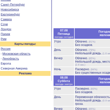
Санкт-Петербург
Новосибирск
Екатеринбург
Самара
Сочи
Лондон
07.08
Погодн
Пятница
Париж
явлен
погода сегодня
Рим
Утро
Облачно.
(81%)
Карты погоды:
Без осадков.
Россия
День
Облачно.
(79%)
Небольшой дождь.
-
Московская область
(1.6 м
Вечер
Облачно.
-
Ленобласть
(85%)
Небольшой дождь, мест
Европа
(2.6 мм.)
Северная Америка
Ночь
Пасмурно.
(94%)
Без существенных осадк
Реклама
08.08
Погодн
Суббота
явлен
погода завтра
Утро
Пасмурно.
(93%)
Без осадков.
День
Переменная облачност
Небольшой дождь.
(0.9 м
гроза.
Вечер
Облачно.
(85%)