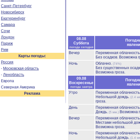
Санкт-Петербург
Новосибирск
Екатеринбург
Самара
Сочи
Лондон
08.08
Погодн
Суббота
Париж
явлен
погода сегодня
Рим
Вечер
Переменная облачност
Карты погоды:
Без осадков.
Возможна г
Россия
Ночь
Облачно.
(74%)
Без существенных осадк
-
Московская область
Возможна гроза.
-
Ленобласть
09.08
Погодн
Европа
Воскресенье
явлен
Северная Америка
погода завтра
Утро
Переменная облачност
Реклама
Небольшой дождь.
(2.4 м
гроза.
День
Переменная облачност
Дождь.
Возможна г
(5 мм.)
Вечер
Переменная облачност
Местами небольшой до
Возможна гроза.
Ночь
Переменная облачност
Небольшой дождь.
(1.4 м