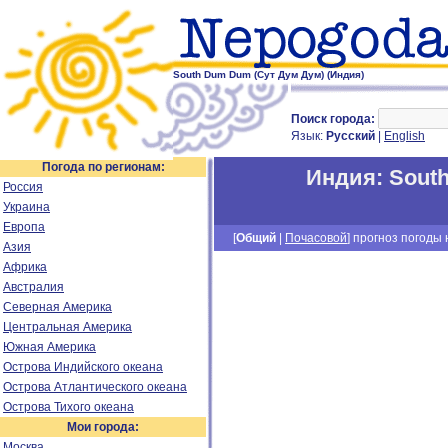
South Dum Dum (Сут Дум Дум) (Индия)
Поиск города:
Язык:
Русский
|
English
Погода по регионам:
Индия
:
Sout
Россия
Украина
Европа
[
Общий
|
Почасовой
] прогноз погоды н
Азия
Африка
Австралия
Северная Америка
Центральная Америка
Южная Америка
Острова Индийского океана
Острова Атлантического океана
Острова Тихого океана
Мои города:
Москва