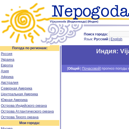
Vijayawada (Виджаявада) (Индия)
Поиск города:
Язык:
Русский
|
English
Погода по регионам:
Индия
:
Vi
Россия
Украина
Европа
[
Общий
|
Почасовой
] прогноз погоды н
Азия
Африка
Австралия
Северная Америка
Центральная Америка
Южная Америка
Острова Индийского океана
Острова Атлантического океана
Острова Тихого океана
Мои города:
Москва