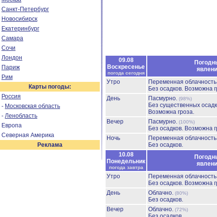
Санкт-Петербург
Новосибирск
Екатеринбург
Самара
Сочи
Лондон
09.08
Погодн
Воскресенье
Париж
явлен
погода сегодня
Рим
Утро
Переменная облачност
Карты погоды:
Без осадков.
Возможна г
Россия
День
Пасмурно.
(98%)
Без существенных осадк
-
Московская область
Возможна гроза.
-
Ленобласть
Вечер
Пасмурно.
(100%)
Европа
Без осадков.
Возможна г
Северная Америка
Ночь
Переменная облачност
Реклама
Без осадков.
10.08
Погодн
Понедельник
явлен
погода завтра
Утро
Переменная облачност
Без осадков.
Возможна г
День
Облачно.
(80%)
Без осадков.
Вечер
Облачно.
(72%)
Без осадков.