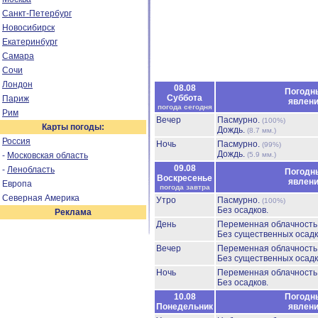
Санкт-Петербург
Новосибирск
Екатеринбург
Самара
Сочи
Лондон
08.08
Погодн
Суббота
Париж
явлен
погода сегодня
Рим
Вечер
Пасмурно.
(100%)
Карты погоды:
Дождь.
(8.7 мм.)
Россия
Ночь
Пасмурно.
(99%)
Дождь.
-
Московская область
(5.9 мм.)
09.08
-
Ленобласть
Погодн
Воскресенье
явлен
Европа
погода завтра
Северная Америка
Утро
Пасмурно.
(100%)
Без осадков.
Реклама
День
Переменная облачность
Без существенных осадк
Вечер
Переменная облачность
Без существенных осадк
Ночь
Переменная облачност
Без осадков.
10.08
Погодн
Понедельник
явлен