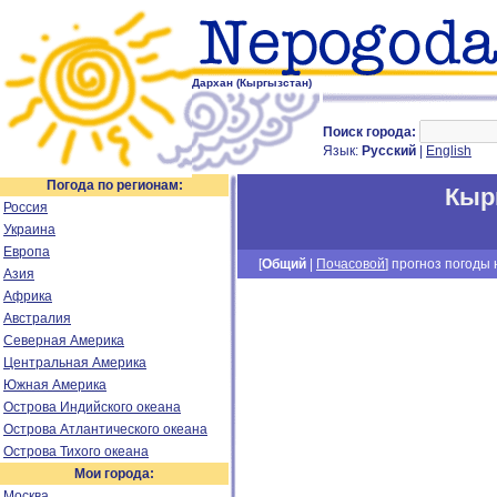
Дархан (Кыргызстан)
Поиск города:
Язык:
Русский
|
English
Погода по регионам:
Кыр
Россия
Украина
Европа
[
Общий
|
Почасовой
] прогноз погоды н
Азия
Африка
Австралия
Северная Америка
Центральная Америка
Южная Америка
Острова Индийского океана
Острова Атлантического океана
Острова Тихого океана
Мои города:
Москва