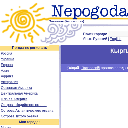
Тяньшань (Кыргызстан)
Поиск города:
Язык:
Русский
|
English
Погода по регионам:
Кырг
Россия
Украина
Европа
[
Общий
|
Почасовой
] прогноз погоды н
Азия
Африка
Австралия
Северная Америка
Центральная Америка
Южная Америка
Острова Индийского океана
Острова Атлантического океана
Острова Тихого океана
Мои города:
Москва