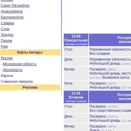
Санкт-Петербург
Новосибирск
Екатеринбург
Самара
Сочи
Лондон
10.08
Погодн
Понедельник
Париж
явлен
погода сегодня
Рим
Утро
Переменная облачност
Карты погоды:
Без осадков.
Россия
День
Переменная облачност
Небольшой дождь.
-
Московская область
(1 мм.
Вечер
Пасмурно.
-
Ленобласть
(98%)
Небольшой дождь, мест
Европа
Возможна гроза.
(2.9 мм.)
Северная Америка
Ночь
Пасмурно.
(99%)
Реклама
Небольшой дождь.
(0.9 м
11.08
Погодн
Вторник
явлен
погода завтра
Утро
Пасмурно.
(100%)
Без существенных осадк
День
Пасмурно.
(100%)
Небольшой дождь.
(2.1 м
Вечер
Пасмурно.
(96%)
Дождь.
(4.3 мм.)