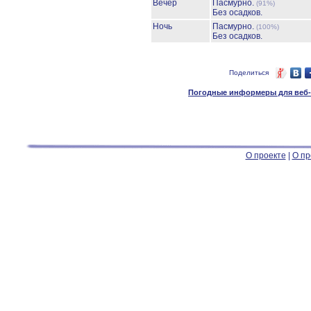
Вечер
Пасмурно.
(91%)
Без осадков.
Ночь
Пасмурно.
(100%)
Без осадков.
Поделиться
Погодные информеры для веб-м
О проекте
|
О пр