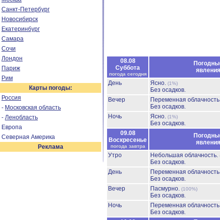
Санкт-Петербург
Новосибирск
Екатеринбург
Самара
Сочи
Лондон
08.08
Погодны
Суббота
Париж
явлени
погода сегодня
Рим
День
Ясно.
(1%)
Карты погоды:
Без осадков.
Россия
Вечер
Переменная облачност
Без осадков.
-
Московская область
Ночь
Ясно.
-
Ленобласть
(1%)
Без осадков.
Европа
09.08
Погодны
Северная Америка
Воскресенье
явлени
Реклама
погода завтра
Утро
Небольшая облачность.
Без осадков.
День
Переменная облачност
Без осадков.
Вечер
Пасмурно.
(100%)
Без осадков.
Ночь
Переменная облачност
Без осадков.