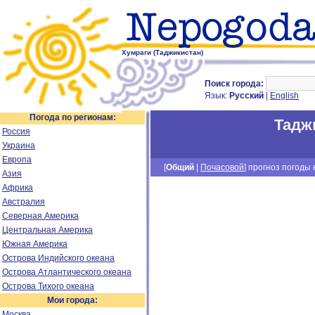
Хумраги (Таджикистан)
Поиск города:
Язык:
Русский
|
English
Погода по регионам:
Тадж
Россия
Украина
Европа
[
Общий
|
Почасовой
] прогноз погоды н
Азия
Африка
Австралия
Северная Америка
Центральная Америка
Южная Америка
Острова Индийского океана
Острова Атлантического океана
Острова Тихого океана
Мои города:
Москва