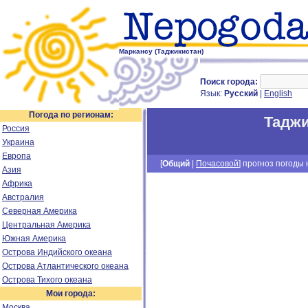
Маркансу (Таджикистан)
Поиск города:
Язык:
Русский
|
English
Погода по регионам:
Таджи
Россия
Украина
Европа
[
Общий
|
Почасовой
] прогноз погоды н
Азия
Африка
Австралия
Северная Америка
Центральная Америка
Южная Америка
Острова Индийского океана
Острова Атлантического океана
Острова Тихого океана
Мои города:
Москва