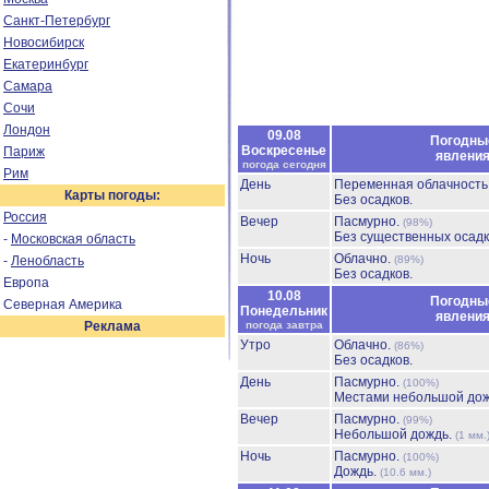
Санкт-Петербург
Новосибирск
Екатеринбург
Самара
Сочи
Лондон
09.08
Погодны
Воскресенье
Париж
явлени
погода сегодня
Рим
День
Переменная облачност
Карты погоды:
Без осадков.
Россия
Вечер
Пасмурно.
(98%)
Без существенных осадк
-
Московская область
Ночь
Облачно.
-
Ленобласть
(89%)
Без осадков.
Европа
10.08
Погодны
Северная Америка
Понедельник
явлени
Реклама
погода завтра
Утро
Облачно.
(86%)
Без осадков.
День
Пасмурно.
(100%)
Местами небольшой до
Вечер
Пасмурно.
(99%)
Небольшой дождь.
(1 мм.
Ночь
Пасмурно.
(100%)
Дождь.
(10.6 мм.)