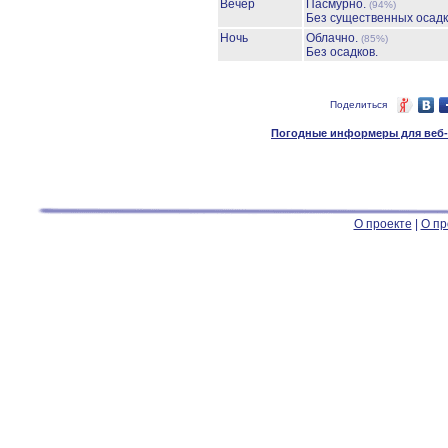
Вечер
Пасмурно.
(94%)
Без существенных осадк
Ночь
Облачно.
(85%)
Без осадков.
Поделиться
Погодные информеры для веб-м
О проекте
|
О пр