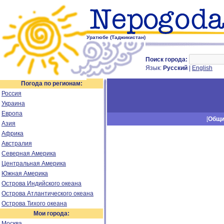
Уратюбе (Таджикистан)
Поиск города:
Язык:
Русский
|
English
Погода по регионам:
Россия
Украина
Европа
[
Общ
Азия
Африка
Австралия
Северная Америка
Центральная Америка
Южная Америка
Острова Индийского океана
Острова Атлантического океана
Острова Тихого океана
Мои города:
Москва