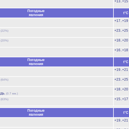
+13..+15
Погодные
t°C
явления
+17..+19
ь
+23..+25
(22%)
ь
+18..+20
(20%)
+16..+18
Погодные
t°C
явления
+19..+21
ь
+23..+25
(64%)
+18..+20
ждь.
(0.7 мм.)
ь
+15..+17
(63%)
Погодные
t°C
явления
+19..+21