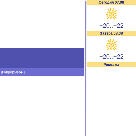
Сегодня 07.08
+20..+22
Завтра 08.08
+20..+22
Реклама
] [
Информеры
]