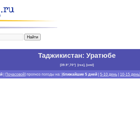
Таджикистан
:
Уратюбе
[
39.9°,70°
]
[
rss
], [
xml
]
ий
|
Почасовой
] прогноз погоды на: [
ближайшие 5 дней
|
5-10 день
|
10-15 день