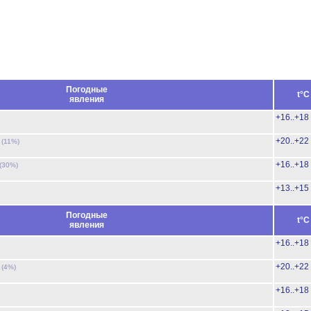
Погодные
t°C
явления
+16..+18
ь
+20..+22
(11%)
+16..+18
(30%)
+13..+15
Погодные
t°C
явления
+16..+18
ь
+20..+22
(4%)
+16..+18