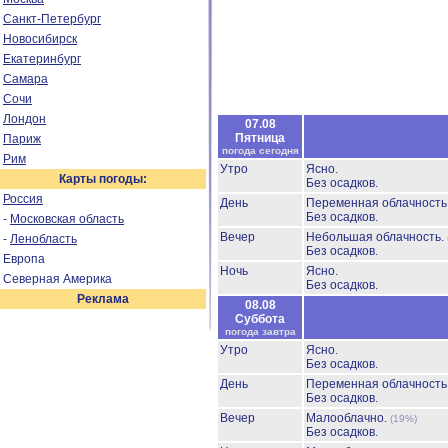
Санкт-Петербург
Новосибирск
Екатеринбург
Самара
Сочи
Лондон
07.08
Пятница
Париж
погода сегодня
Рим
Утро
Ясно.
Карты погоды:
Без осадков.
Россия
День
Переменная облачност
Без осадков.
-
Московская область
Вечер
Небольшая облачность.
-
Ленобласть
Без осадков.
Европа
Ночь
Ясно.
Северная Америка
Без осадков.
Реклама
08.08
Суббота
погода завтра
Утро
Ясно.
Без осадков.
День
Переменная облачност
Без осадков.
Вечер
Малооблачно.
(19%)
Без осадков.