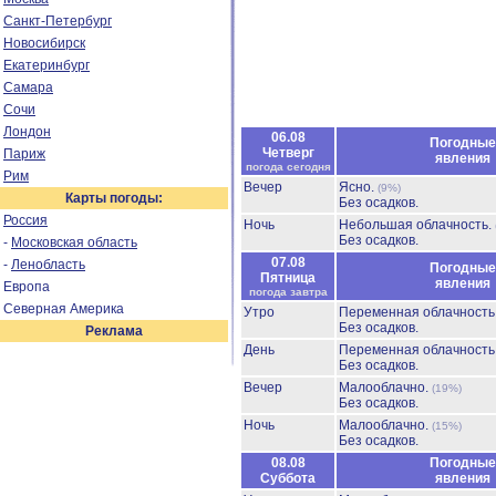
Санкт-Петербург
Новосибирск
Екатеринбург
Самара
Сочи
Лондон
06.08
Погодные
Четверг
Париж
явления
погода сегодня
Рим
Вечер
Ясно.
(9%)
Карты погоды:
Без осадков.
Россия
Ночь
Небольшая облачность.
Без осадков.
-
Московская область
07.08
-
Ленобласть
Погодные
Пятница
явления
Европа
погода завтра
Северная Америка
Утро
Переменная облачност
Без осадков.
Реклама
День
Переменная облачност
Без осадков.
Вечер
Малооблачно.
(19%)
Без осадков.
Ночь
Малооблачно.
(15%)
Без осадков.
08.08
Погодные
Суббота
явления