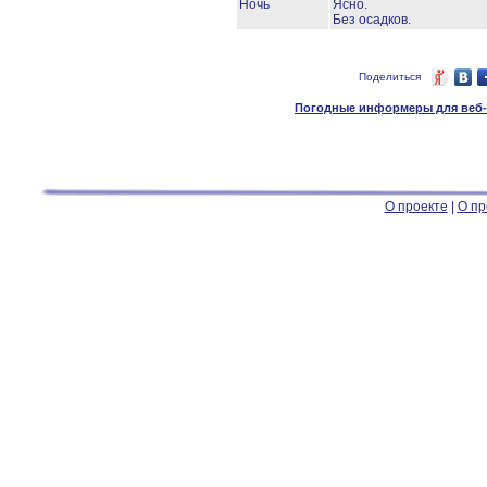
Ночь
Ясно.
Без осадков.
Поделиться
Погодные информеры для веб-м
О проекте
|
О пр