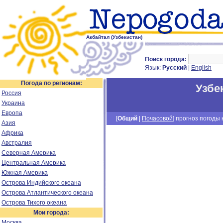
Акбайтал (Узбекистан)
Поиск города:
Язык:
Русский
|
English
Погода по регионам:
Узбе
Россия
Украина
Европа
[
Общий
|
Почасовой
] прогноз погоды н
Азия
Африка
Австралия
Северная Америка
Центральная Америка
Южная Америка
Острова Индийского океана
Острова Атлантического океана
Острова Тихого океана
Мои города:
Москва