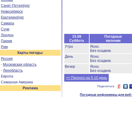
Санкт-Петербург
Новосибирск
Екатеринбург
Самара
Сочи
Лондон
15.08
Погодные
Суббота
явления
Париж
Утро
Ясно.
Рим
Без осадков.
Карты погоды:
День
Ясно.
Россия
Без осадков.
-
Московская область
Вечер
Ясно.
-
Ленобласть
Без осадков.
Европа
<< Прогноз на 5-10 день
Северная Америка
Поделиться
Реклама
Погодные информеры для веб-м