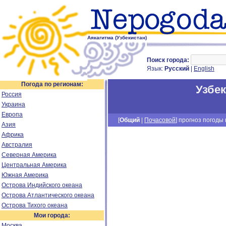
Аякагитма (Узбекистан)
Поиск города:
Язык:
Русский
|
English
Погода по регионам:
Узбе
Россия
Украина
Европа
[
Общий
|
Почасовой
] прогноз погоды н
Азия
Африка
Австралия
Северная Америка
Центральная Америка
Южная Америка
Острова Индийского океана
Острова Атлантического океана
Острова Тихого океана
Мои города:
Москва