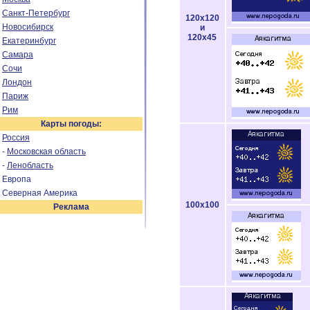
Санкт-Петербург
120x120
Новосибирск
и
120x45
Екатеринбург
Самара
Сочи
Лондон
Париж
Рим
Карты погоды:
Россия
-
Московская область
-
Ленобласть
Европа
Северная Америка
100x100
Реклама