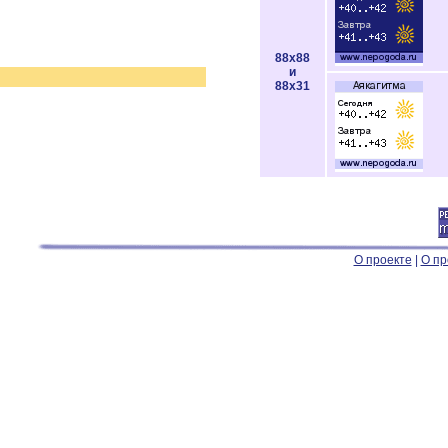
88x88
и
88x31
О проекте
|
О пр