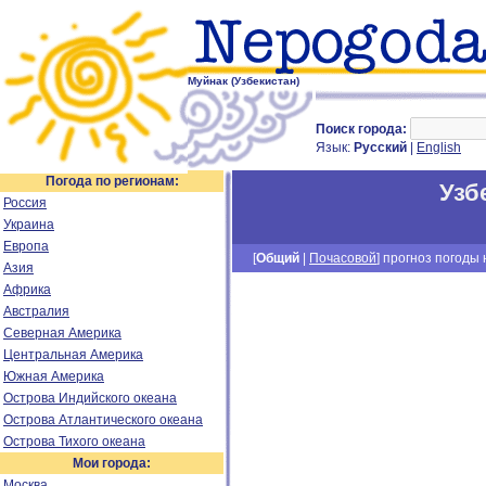
Муйнак (Узбекистан)
Поиск города:
Язык:
Русский
|
English
Погода по регионам:
Узб
Россия
Украина
Европа
[
Общий
|
Почасовой
] прогноз погоды н
Азия
Африка
Австралия
Северная Америка
Центральная Америка
Южная Америка
Острова Индийского океана
Острова Атлантического океана
Острова Тихого океана
Мои города:
Москва