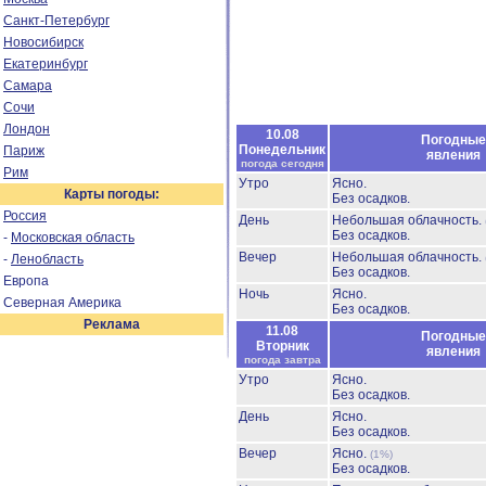
Санкт-Петербург
Новосибирск
Екатеринбург
Самара
Сочи
Лондон
10.08
Погодные
Понедельник
Париж
явления
погода сегодня
Рим
Утро
Ясно.
Карты погоды:
Без осадков.
Россия
День
Небольшая облачность.
Без осадков.
-
Московская область
Вечер
Небольшая облачность.
-
Ленобласть
Без осадков.
Европа
Ночь
Ясно.
Северная Америка
Без осадков.
Реклама
11.08
Погодные
Вторник
явления
погода завтра
Утро
Ясно.
Без осадков.
День
Ясно.
Без осадков.
Вечер
Ясно.
(1%)
Без осадков.