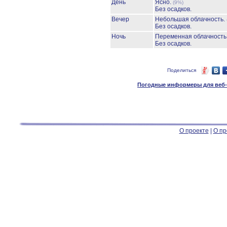
День
Ясно.
(9%)
Без осадков.
Вечер
Небольшая облачность.
Без осадков.
Ночь
Переменная облачност
Без осадков.
Поделиться
Погодные информеры для веб-м
О проекте
|
О пр