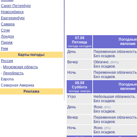
Санкт-Петербург
Новосибирск
Екатеринбург
Самара
Сочи
Лондон
07.08
Погодные
Пятница
Париж
явления
погода сегодня
Рим
День
Переменная облачност
Карты погоды:
Без осадков.
Россия
Вечер
Облачно.
(80%)
Без осадков.
-
Московская область
Ночь
Переменная облачност
-
Ленобласть
Без осадков.
Европа
08.08
Погодные
Северная Америка
Суббота
явления
Реклама
погода завтра
Утро
Небольшая облачность.
Без осадков.
День
Ясно.
(8%)
Без осадков.
Вечер
Переменная облачност
Без осадков.
Ночь
Ясно.
(6%)
Без осадков.