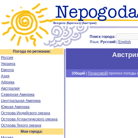
Bregenz (Брегенз) (Австрия)
Поиск города:
Язык:
Русский
|
English
Погода по регионам:
Австри
Россия
Украина
Европа
[
Общий
|
Почасовой
] прогноз погоды н
Азия
Африка
Австралия
Северная Америка
Центральная Америка
Южная Америка
Острова Индийского океана
Острова Атлантического океана
Острова Тихого океана
Мои города:
Москва