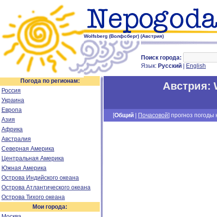
Wolfsberg (Волфсберг) (Австрия)
Поиск города:
Язык:
Русский
|
English
Погода по регионам:
Австрия
:
Россия
Украина
Европа
[
Общий
|
Почасовой
] прогноз погоды н
Азия
Африка
Австралия
Северная Америка
Центральная Америка
Южная Америка
Острова Индийского океана
Острова Атлантического океана
Острова Тихого океана
Мои города:
Москва