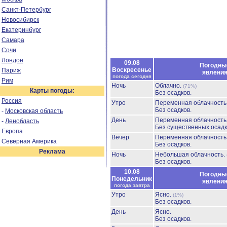
Санкт-Петербург
Новосибирск
Екатеринбург
Самара
Сочи
Лондон
09.08
Погодны
Воскресенье
Париж
явлени
погода сегодня
Рим
Ночь
Облачно.
(71%)
Карты погоды:
Без осадков.
Россия
Утро
Переменная облачност
Без осадков.
-
Московская область
День
Переменная облачност
-
Ленобласть
Без существенных осадк
Европа
Вечер
Переменная облачност
Северная Америка
Без осадков.
Реклама
Ночь
Небольшая облачность.
Без осадков.
10.08
Погодны
Понедельник
явлени
погода завтра
Утро
Ясно.
(1%)
Без осадков.
День
Ясно.
Без осадков.