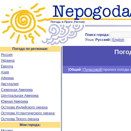
Погода в Праге (Чехия)
Поиск города:
Язык:
Русский
|
English
Погода по регионам:
Пого
Россия
Украина
Европа
[
Общий
|
Почасовой
] прогноз погоды н
Азия
Африка
Австралия
Северная Америка
Центральная Америка
Южная Америка
Острова Индийского океана
Острова Атлантического океана
Острова Тихого океана
Мои города:
Москва