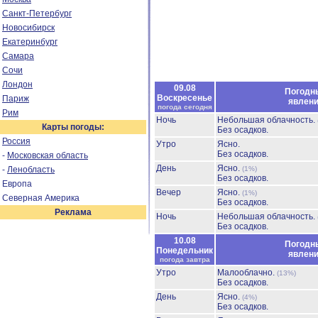
Санкт-Петербург
Новосибирск
Екатеринбург
Самара
Сочи
Лондон
09.08
Погодн
Воскресенье
Париж
явлен
погода сегодня
Рим
Ночь
Небольшая облачность.
Карты погоды:
Без осадков.
Россия
Утро
Ясно.
Без осадков.
-
Московская область
День
Ясно.
-
Ленобласть
(1%)
Без осадков.
Европа
Вечер
Ясно.
(1%)
Северная Америка
Без осадков.
Реклама
Ночь
Небольшая облачность.
Без осадков.
10.08
Погодн
Понедельник
явлен
погода завтра
Утро
Малооблачно.
(13%)
Без осадков.
День
Ясно.
(4%)
Без осадков.