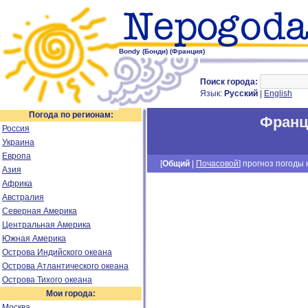
Bondy (Бонди) (Франция)
Поиск города:
Язык:
Русский
|
English
Погода по регионам:
Франц
Россия
Украина
Европа
[
Общий
|
Почасовой
] прогноз погоды н
Азия
Африка
Австралия
Северная Америка
Центральная Америка
Южная Америка
Острова Индийского океана
Острова Атлантического океана
Острова Тихого океана
Мои города:
Москва