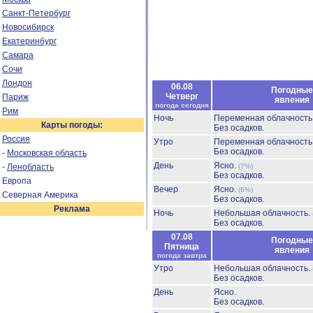
Санкт-Петербург
Новосибирск
Екатеринбург
Самара
Сочи
Лондон
06.08
Погодные
Четверг
Париж
явления
погода сегодня
Рим
Ночь
Переменная облачност
Карты погоды:
Без осадков.
Россия
Утро
Переменная облачност
Без осадков.
-
Московская область
День
Ясно.
-
Ленобласть
(7%)
Без осадков.
Европа
Вечер
Ясно.
(6%)
Северная Америка
Без осадков.
Реклама
Ночь
Небольшая облачность.
Без осадков.
07.08
Погодные
Пятница
явления
погода завтра
Утро
Небольшая облачность.
Без осадков.
День
Ясно.
Без осадков.