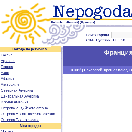
Colombes (Коломб) (Франция)
Поиск города:
Язык:
Русский
|
English
Погода по регионам:
Франци
Россия
Украина
Европа
[
Общий
|
Почасовой
] прогноз погоды н
Азия
Африка
Австралия
Северная Америка
Центральная Америка
Южная Америка
Острова Индийского океана
Острова Атлантического океана
Острова Тихого океана
Мои города:
Москва