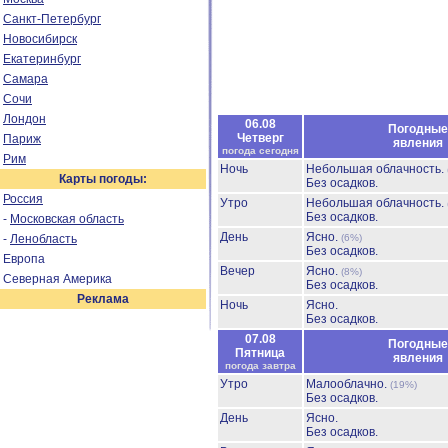
Санкт-Петербург
Новосибирск
Екатеринбург
Самара
Сочи
Лондон
06.08
Погодные
Четверг
Париж
явления
погода сегодня
Рим
Ночь
Небольшая облачность.
Карты погоды:
Без осадков.
Россия
Утро
Небольшая облачность.
Без осадков.
-
Московская область
День
Ясно.
-
Ленобласть
(6%)
Без осадков.
Европа
Вечер
Ясно.
(8%)
Северная Америка
Без осадков.
Реклама
Ночь
Ясно.
Без осадков.
07.08
Погодные
Пятница
явления
погода завтра
Утро
Малооблачно.
(19%)
Без осадков.
День
Ясно.
Без осадков.