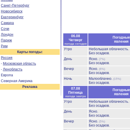
Санкт-Петербург
Новосибирск
Екатеринбург
Самара
Сочи
Лондон
06.08
Погодные
Четверг
Париж
явления
погода сегодня
Рим
Утро
Небольшая облачность.
Карты погоды:
Без осадков.
Россия
День
Ясно.
(7%)
Без осадков.
-
Московская область
Вечер
Ясно.
-
Ленобласть
(6%)
Без осадков.
Европа
Ночь
Малооблачно.
(15%)
Северная Америка
Без осадков.
Реклама
07.08
Погодные
Пятница
явления
погода завтра
Утро
Небольшая облачность.
Без осадков.
День
Ясно.
Без осадков.
Вечер
Ясно.
(5%)
Без осадков.