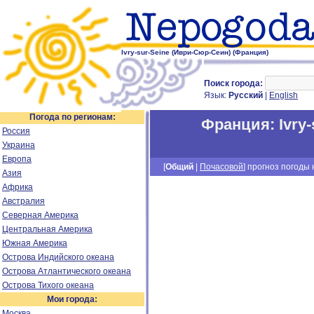
Ivry-sur-Seine (Иври-Сюр-Сеин) (Франция)
Поиск города:
Язык:
Русский
|
English
Погода по регионам:
Франция
:
Ivry
Россия
Украина
Европа
[
Общий
|
Почасовой
] прогноз погоды н
Азия
Африка
Австралия
Северная Америка
Центральная Америка
Южная Америка
Острова Индийского океана
Острова Атлантического океана
Острова Тихого океана
Мои города:
Москва