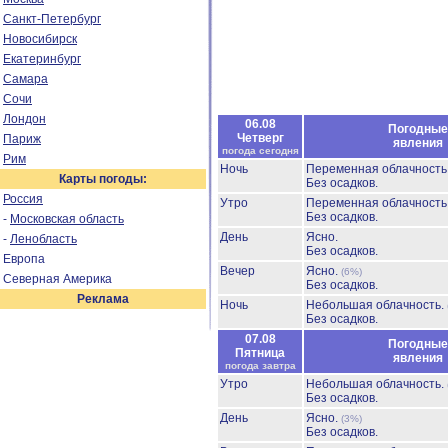
Санкт-Петербург
Новосибирск
Екатеринбург
Самара
Сочи
Лондон
06.08
Погодные
Четверг
Париж
явления
погода сегодня
Рим
Ночь
Переменная облачност
Карты погоды:
Без осадков.
Россия
Утро
Переменная облачност
Без осадков.
-
Московская область
День
Ясно.
-
Ленобласть
Без осадков.
Европа
Вечер
Ясно.
(6%)
Северная Америка
Без осадков.
Реклама
Ночь
Небольшая облачность.
Без осадков.
07.08
Погодные
Пятница
явления
погода завтра
Утро
Небольшая облачность.
Без осадков.
День
Ясно.
(3%)
Без осадков.