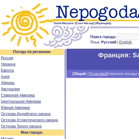
Saint-Nazaire (Сэнт-Назэр) (Франция)
Поиск города:
Язык:
Русский
|
English
Погода по регионам:
Франция
:
S
Россия
Украина
Европа
[
Общий
|
Почасовой
] прогноз погоды н
Азия
Африка
Австралия
Северная Америка
Центральная Америка
Южная Америка
Острова Индийского океана
Острова Атлантического океана
Острова Тихого океана
Мои города:
Москва