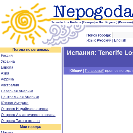
Tenerife Los Rodeos (Тенерифе Лос Родеос) (Испания)
Поиск города:
Язык:
Русский
|
English
Погода по регионам:
Испания
:
Tenerife L
Россия
Украина
Европа
[
Общий
|
Почасовой
] прогноз погоды н
Азия
Африка
Австралия
Северная Америка
Центральная Америка
Южная Америка
Острова Индийского океана
Острова Атлантического океана
Острова Тихого океана
Мои города:
Москва