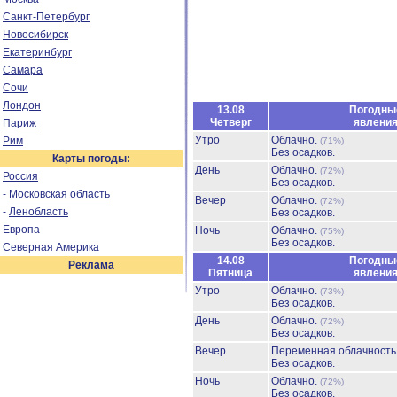
Санкт-Петербург
Новосибирск
Екатеринбург
Самара
Сочи
Лондон
13.08
Погодны
Четверг
явлени
Париж
Утро
Облачно.
Рим
(71%)
Без осадков.
Карты погоды:
День
Облачно.
(72%)
Россия
Без осадков.
-
Московская область
Вечер
Облачно.
(72%)
-
Ленобласть
Без осадков.
Европа
Ночь
Облачно.
(75%)
Без осадков.
Северная Америка
14.08
Погодны
Реклама
Пятница
явлени
Утро
Облачно.
(73%)
Без осадков.
День
Облачно.
(72%)
Без осадков.
Вечер
Переменная облачност
Без осадков.
Ночь
Облачно.
(72%)
Без осадков.