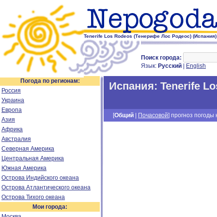
Tenerife Los Rodeos (Тенерифе Лос Родеос) (Испания)
Поиск города:
Язык:
Русский
|
English
Погода по регионам:
Испания
:
Tenerife L
Россия
Украина
Европа
[
Общий
|
Почасовой
] прогноз погоды н
Азия
Африка
Австралия
Северная Америка
Центральная Америка
Южная Америка
Острова Индийского океана
Острова Атлантического океана
Острова Тихого океана
Мои города:
Москва