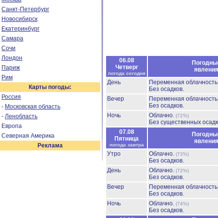
Санкт-Петербург
Новосибирск
Екатеринбург
Самара
Сочи
Лондон
06.08
Погодны
Четверг
Париж
явлени
погода сегодня
Рим
День
Переменная облачност
Карты погоды:
Без осадков.
Россия
Вечер
Переменная облачност
Без осадков.
-
Московская область
Ночь
Облачно.
-
Ленобласть
(72%)
Без существенных осадк
Европа
07.08
Погодны
Северная Америка
Пятница
явлени
Реклама
погода завтра
Утро
Облачно.
(73%)
Без осадков.
День
Облачно.
(72%)
Без осадков.
Вечер
Переменная облачност
Без осадков.
Ночь
Облачно.
(74%)
Без осадков.