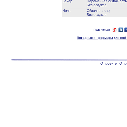
Вечер
Переменная облачност
Без осадков.
Ночь
Облачно.
(72%)
Без осадков.
Поделиться
Погодные информеры для веб-м
О проекте
|
О пр